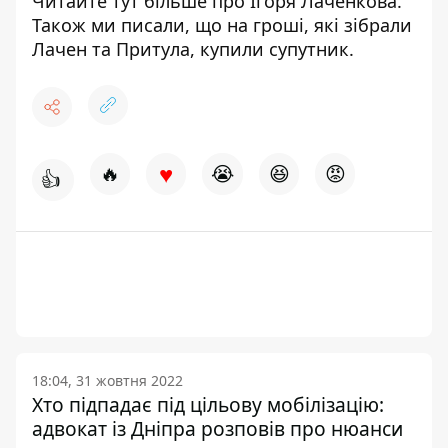
Читайте
тут
більше про Ігоря Лаченкова.
Також ми писали, що н
а гроші, які зібрали
Лачен та Притула,
купили супутник
.
♥
🔥
😭
😆
😡
👍
18:04, 31 жовтня 2022
Хто підпадає під цільову мобілізацію:
адвокат із Дніпра розповів про нюанси