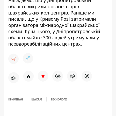
Нагадаємо, що
у Дніпропетровській
області викрили організаторів
шахрайських кол-центрів
. Раніше ми
писали, що
у Кривому Розі затримали
організатора міжнародної шахрайської
схеми
. Крім цього,
у Дніпропетровській
області майже 300 людей утримували у
псевдореабілітаційних центрах
.
♥
🔥
😭
😆
😡
👍
КРИМІНАЛ
ШАХРАЇ
ТЕХНОЛОГІЇ