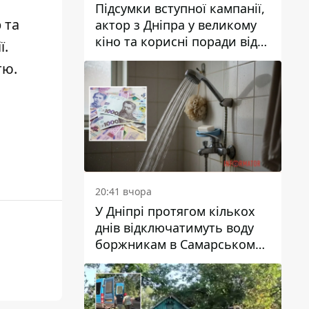
Підсумки вступної кампанії,
р
та
актор з Дніпра у великому
кіно та корисні поради від
ї
.
Інформатора: топ добрих
тю
.
новин тижня
20:41 вчора
У Дніпрі протягом кількох
днів відключатимуть воду
боржникам в Самарському
районі: адреси