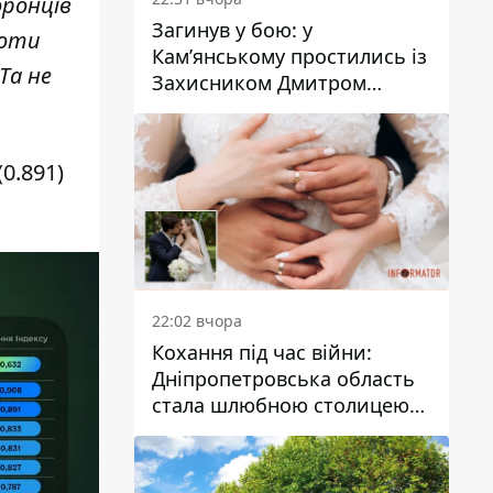
оронців
Загинув у бою: у
боти
Кам’янському простились із
Та не
Захисником Дмитром
Кашубою
0.891)
22:02 вчора
Кохання під час війни:
Дніпропетровська область
стала шлюбною столицею
України