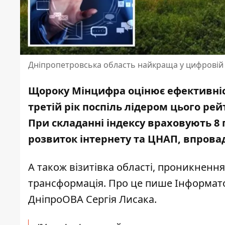
Дніпропетровська область найкраща у цифровій
Щороку Мінцифра оцінює ефективніст
третій рік поспіль лідером цього ре
При складанні індексу враховують 8 
розвиток інтернету та ЦНАП, впрова
А також візитівка області, проникненн
трансформація. Про це пише Інформат
ДніпроОВА
Сергія Лисака.