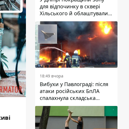
для відпочинку в сквері
Хільського й облаштували
штучний газон
18:49 вчора
Вибухи у Павлограді: після
атаки російських БпЛА
спалахнула складська
будівля підприємства
сиві