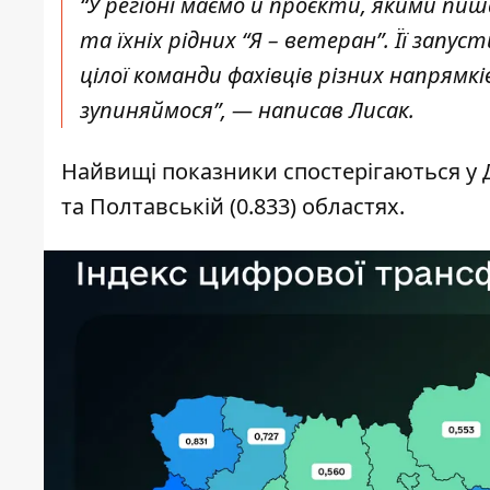
“У регіоні маємо й проєкти, якими пиш
та їхніх рідних “Я – ветеран”. Її запу
цілої команди фахівців різних напрямків
зупиняймося”, — написав Лисак.
Найвищі показники спостерігаються у Дн
та Полтавській
(0.833) областях.