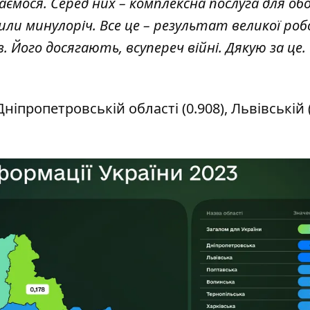
аємося. Серед них – комплексна послуга для об
стили минулоріч. Все це – результат великої ро
. Його досягають, всупереч війні. Дякую за це. 
іпропетровській області (0.908), Львівській (