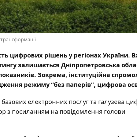
 трансформації
ь цифрових рішень у регіонах України. 
йтингу залишається Дніпропетровська обла
показників. Зокрема, інституційна спромо
дження режиму “без паперів”, цифрова осв
я базових електронних послуг та галузева ци
ор
з посиланням на повідомлення голови