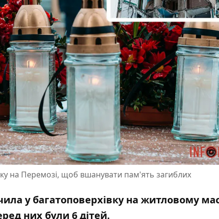
нку на Перемозі, щоб вшанувати пам'ять загиблих
учила у багатоповерхівку на житловому ма
ред них були 6 дітей.