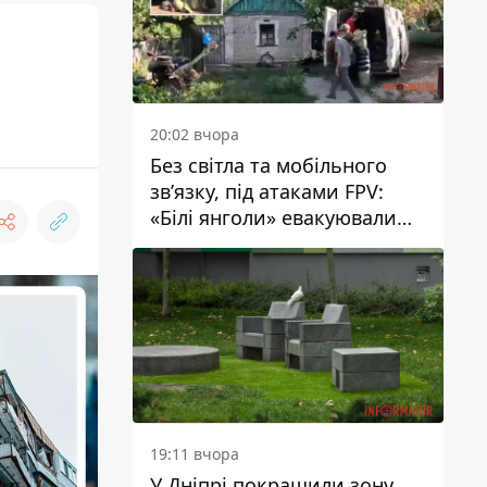
20:02 вчора
Без світла та мобільного
зв’язку, під атаками FPV:
«Білі янголи» евакуювали
людей із Межівської
громади
19:11 вчора
У Дніпрі покращили зону