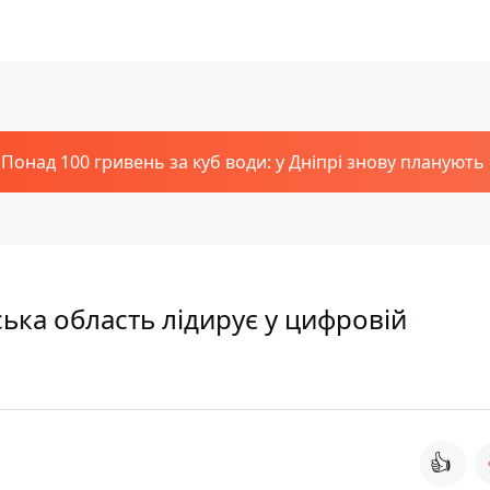
Понад 100 гривень за куб води: у Дніпрі знову планують
ська область лідирує у цифровій
👍