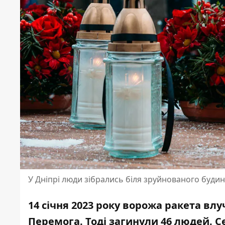
У Дніпрі люди зібрались біля зруйнованого буди
14 січня 2023 року ворожа ракета вл
Перемога. Тоді загинули 46 людей. Се