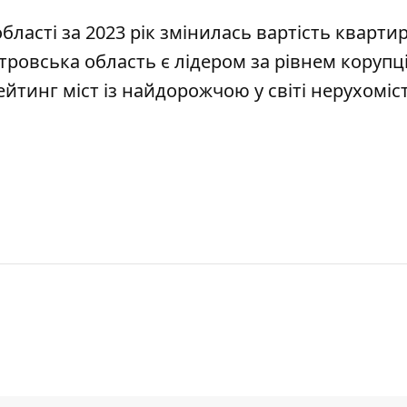
 області за 2023 рік змінилась вартість кварти
етровська область
є лідером за рівнем корупці
ейтинг міст із найдорожчою у світі нерухоміс