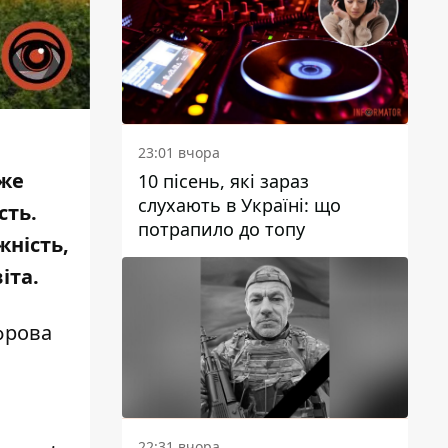
23:01 вчора
Вже
10 пісень, які зараз
слухають в Україні: що
сть.
потрапило до топу
жність,
іта.
фрова
22:31 вчора