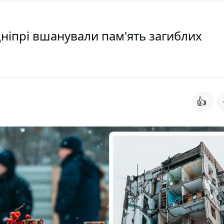
у Дніпрі вшанували пам'ять загиблих
👍