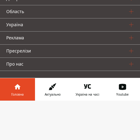
Область
Україна
Реклама
Пресрелізи
Про нас
Головна
Актуально
Україна на часі
Youtube
Інформатор у
Інформатор проекти
Завантажити
телефоні
👉
Інформатор Україна
Інформатор Київ
Інформатор Авто
© 2016-2026 Informator