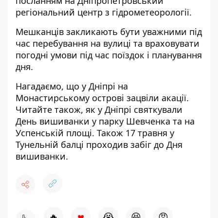
посланням на
Дніпропетровський
регіональний центр з гідрометеорології
.
Мешканців закликають бути уважними під
час перебування на вулиці та враховувати
погодні умови під час поїздок і планування
дня.
Нагадаємо, що у
Дніпрі
на
Монастирському острові зацвіли акації
.
Читайте також,
як у Дніпрі святкували
День вишиванки
у парку Шевченка та на
Успенській площі. Також 17 травня у
Тунельній балці
проходив забіг до Дня
вишиванки
.
♥
🔥
😭
😆
😡