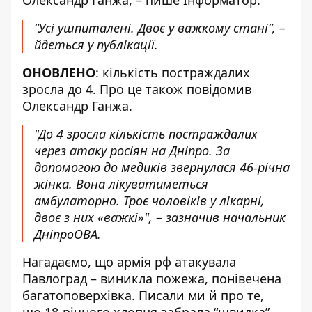
Олександр Ганжа, – пише Інформатор.
“Усі ушпиталені. Двоє у важкому стані”, –
йдеться у публікації.
ОНОВЛЕНО
: кількість постраждалих
зросла до 4. Про це також
повідомив
Олександр Ганжа
.
"До 4 зросла кількість постраждалих
через атаку росіян на Дніпро. За
допомогою до медиків звернулася 46-річна
жінка. Вона лікуватиметься
амбулаторно. Троє чоловіків у лікарні,
двоє з них «важкі»", – зазначив начальник
ДніпроОВА.
Нагадаємо, що
армія рф атакувала
Павлоград –
виникла пожежа, понівечена
багатоповерхівка
. Писали ми й про те,