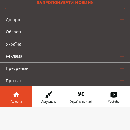
ЗАПРОПОНУВАТИ НОВИНУ
Дніпро
Область
Україна
Реклама
Пресрелізи
Про нас
Головна
Актуально
Україна на часі
Youtube
Інформатор у
Завантажити
телефоні
👉
Інформатор проекти