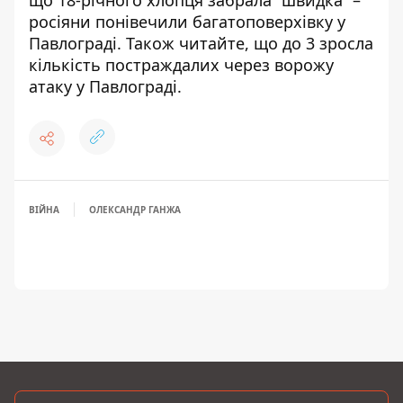
що
18-річного хлопця забрала “швидка”
–
росіяни понівечили багатоповерхівку у
Павлограді. Також читайте, щ
о до 3 зросла
кількість постраждалих
через ворожу
атаку у Павлограді.
ВІЙНА
ОЛЕКСАНДР ГАНЖА