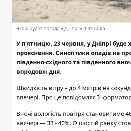
Якою будет погода у Дніпрі у п'ятницю
У п’ятницю, 23 червня, у Дніпрі буд
прояснення. Синоптики
опадів не п
південно-східного та південного вночі
впродовж дня.
Швидкість вітру – до 4 метрів на секунд
ввечері. Про це повідомляє Інформато
Вночі вологість повітря становитиме 46 
ввечері — 33 - 40%. О шостій ранку сто