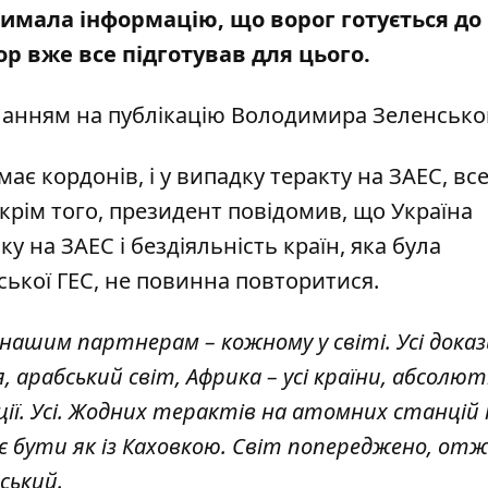
римала інформацію, що ворог готується до
сор вже все підготував для цього.
иланням на
публікацію Володимира Зеленсько
ає кордонів, і у випадку теракту на ЗАЕС, вс
крім того, президент повідомив, що Україна
 на ЗАЕС і бездіяльність країн, яка була
ької ГЕС, не повинна повторитися.
нашим партнерам – кожному у світі. Усі доказ
, арабський світ, Африка – усі країни, абсолют
ії. Усі. Жодних терактів на атомних станцій 
ає бути як із Каховкою. Світ попереджено, отж
нський.