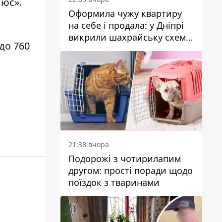
люс».
Оформила чужу квартиру
на себе і продала: у Дніпрі
викрили шахрайську схему
 до 760
з нерухомістю
21:38 вчора
Подорожі з чотирилапим
другом: прості поради щодо
поїздок з тваринами