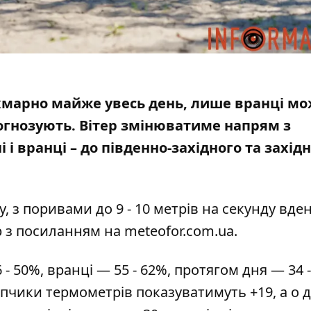
е хмарно майже увесь день, лише вранці м
рогнозують
. Вітер змінюватиме напрям з
 і вранці – до південно-західного та захід
у, з поривами до 9 - 10 метрів на секунду вде
р з посиланням на
meteofor.com.ua
.
- 50%, вранці — 55 - 62%, протягом дня — 34 -
впчики термометрів показуватимуть +19, а о д