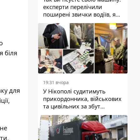
експерти перелічили
поширені звички водіїв, які
насправді шкодять
автомобілю
о
я біля
19:31 вчора
зку для
У Нікополі судитимуть
прикордонника, військових
ції,
та цивільних за збут
психотропів
 не
ти,