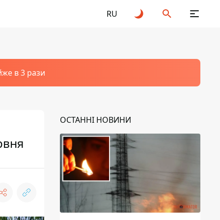
RU
йже в 3 рази
ОСТАННІ НОВИНИ
рвня