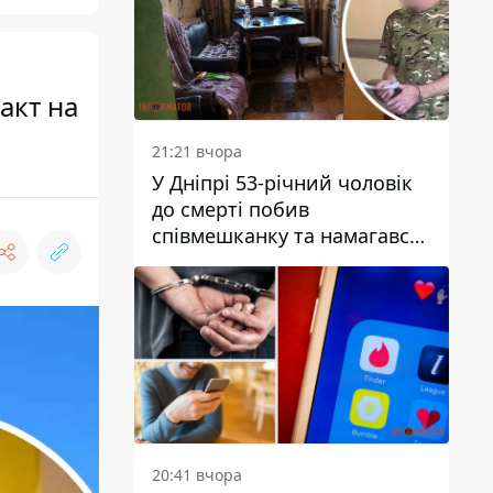
акт на
21:21 вчора
У Дніпрі 53-річний чоловік
до смерті побив
співмешканку та намагався
приховати злочин: деталі
20:41 вчора