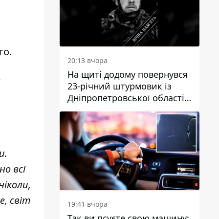
го
.
20:13 вчора
На щиті додому повернувся
е
23-річний штурмовик із
Дніпропетровської області
Богдан Бескровний
и.
но всі
ніколи,
е, світ
19:41 вчора
Так ви псуєте свою машину: