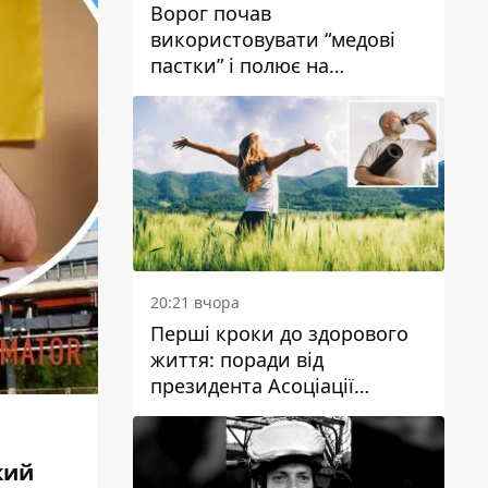
Ворог почав
використовувати “медові
пастки” і полює на
українських військових
20:21 вчора
Перші кроки до здорового
життя: поради від
президента Асоціації
дієтологів України
кий