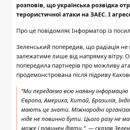
розповів, що українська розвідка от
терористичної атаки на ЗАЕС
. І агре
Про це повідомляє Інформатор із пос
Зеленський попередив, що радіація не м
залежатиме лише від напрямку вітру. О
попередила партнерів про можливу атаку
продемонстрована після підриву Каховс
“Ми передаємо всю наявну інформацію 
Європа, Америка, Китай, Бразилія, Індія
мають це знати. Міжнародні організац
ніде не повинно бути. Цього разу не м
може і повинен діяти.”, — сказав Зеле