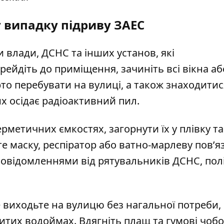
 випадку підриву ЗАЕС
влади, ДСНС та інших установ, які
рейдіть до приміщення, зачиніть всі вікна аб
рто перебувати на вулиці, а також знаходитис
них осідає радіоактивний пил.
рметичних ємкостях, загорнути їх у плівку та
е маску, респіратор або ватно-марлеву пов’я
повідомленнями від рятувальників ДСНС, полі
 виходьте на вулицю без нагальної потреби,
критих водоймах. Вдягніть плащ та гумові чобо