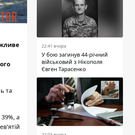
ожливе
22:41 вчора
У бою загинув 44-річний
військовий з Нікополя
ного
Євген Тарасенко
нь та
 39%, а
ев’ятій
22:03 вчора