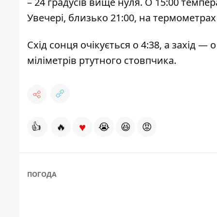
– 24 градусів вище нуля. О 15:00 темпер
Увечері, близько 21:00, на термометра
Схід сонця очікується о 4:38, а захід —
міліметрів ртутного стовпчика.
♥
👍
🔥
😭
😆
😡
ПОГОДА