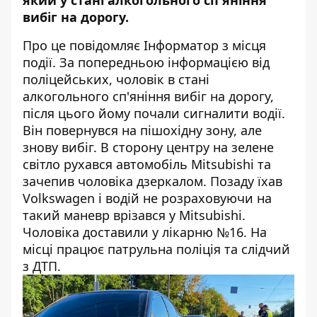
який у стані алкогольного сп'яніння
вибіг на дорогу.
Про це повідомляє
Інформатор
з місця
події. За попередньою інформацією від
поліцейських, чоловік в стані
алкогольного сп'яніння вибіг на дорогу,
після цього йому почали сигналити водії.
Він повернувся на пішохідну зону, але
знову вибіг. В сторону центру на зелене
світло рухався автомобіль Mitsubishi та
зачепив чоловіка дзеркалом. Позаду їхав
Volkswagen і водій не розраховуючи на
такий маневр врізався у Mitsubishi.
Чоловіка доставили у лікарню №16. На
місці працює патрульна поліція та слідчий
з ДТП.