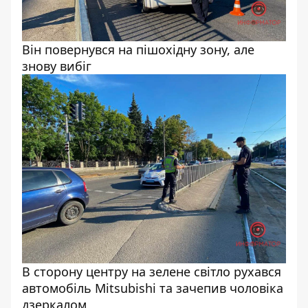
Він повернувся на пішохідну зону, але
знову вибіг
В сторону центру на зелене світло рухався
автомобіль Mitsubishi та зачепив чоловіка
дзеркалом