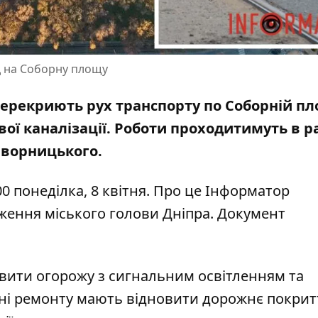
зд на Соборну площу
і перекриють рух транспорту по Соборній пл
ї каналізації. Роботи проходитимуть в р
Яворницького.
0 понеділка, 8 квітня. Про це Інформатор
ження міського голови Дніпра
. Документ
вити огорожу з сигнальним освітленням та
ні ремонту мають відновити дорожнє покритт