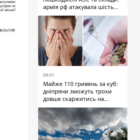
армія рф атакувала шість
районів Дніпропетровської
області
08:01
Майже 110 гривень за куб:
дніпряни зможуть трохи
довше скаржитись на
заплановані тарифи на воду
на 2027 рік