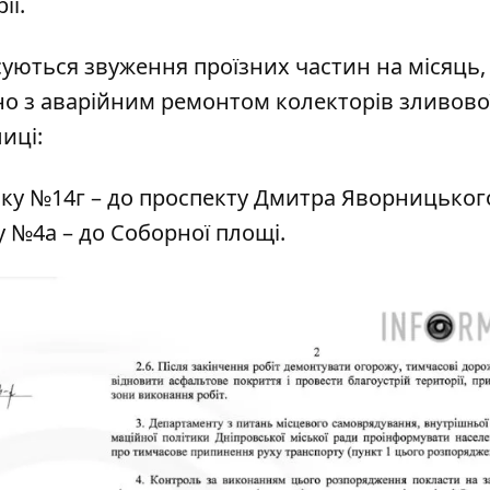
ії.
уються звуження проїзних частин на місяць, 
ано з аварійним ремонтом колекторів зливово
иці:
инку №14г – до проспекту Дмитра Яворницьког
ку №4а – до Соборної площі.