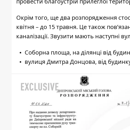
провести благоустрій прилеглої територ
Окрім того, ще два розпорядження стос
квітня – до 15 травня. Це також пов’яз
каналізації. Звузити мають наступні вул
Соборна площа
, на ділянці від буд
вулиця Дмитра Донцова
, від будин