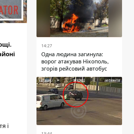
ощі.
14:27
айоні
Одна людина загинула:
ворог атакував Нікополь,
згорів рейсовий автобус
я і
13:44