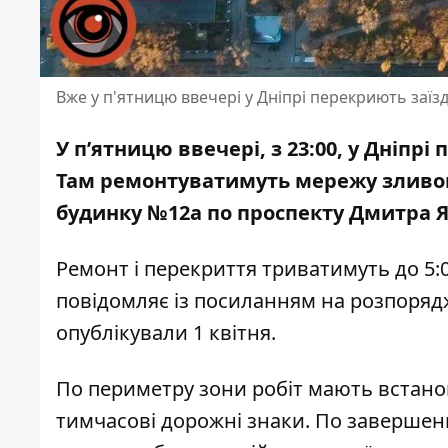
Вже у п'ятницю ввечері у Дніпрі перекриють заї
У п’ятницю ввечері, з 23:00, у Дніпр
Там ремонтуватимуть мережу зливово
будинку №12а по проспекту Дмитра 
Ремонт і перекриття триватимуть до 5:0
повідомляє із посиланням на
розпоряд
опублікували 1 квітня.
По периметру зони робіт мають встано
тимчасові дорожні знаки. По завершен