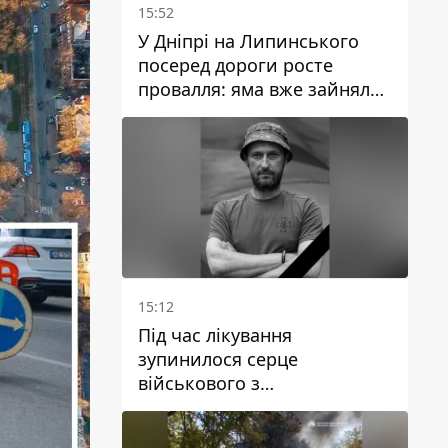
15:52
У Дніпрі на Липинського
посеред дороги росте
провалля: яма вже зайняла
смугу руху
15:12
Під час лікування
зупинилося серце
військового з
Дніпропетровської області
Ростислава Лупашка