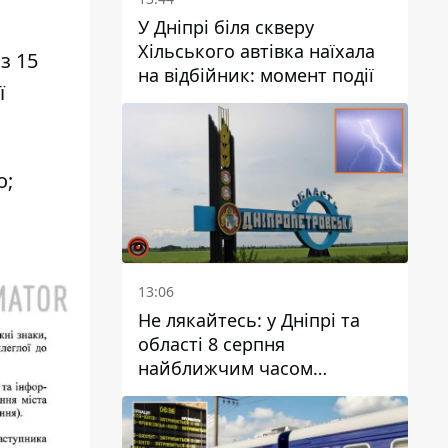
У Дніпрі біля скверу
Хільського автівка наїхала
з 15
на відбійник: момент події
ї
о;
13:06
Не лякайтесь: у Дніпрі та
області 8 серпня
найближчим часом
очікується гроза