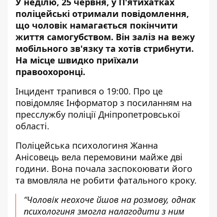
У неділю, 25 червня, у П'ятихатках
поліцейські отримали повідомлення,
що чоловік намагається покінчити
життя самогубством.
Він заліз на вежу
мобільного зв'язку та хотів стрибнути
.
На місце швидко приїхали
правоохоронці.
Інцидент трапився о 19:00. Про це
повідомляє Інформатор з
посиланням на
пресслужбу поліції Дніпропетровської
області
.
Поліцейська психологиня Жанна
Анісовець вела перемовини майже дві
години. Вона почала заспокоювати його
та вмовляла не робити фатального кроку.
“Чоловік неохоче йшов на розмову, однак
психологиня змогла налагодити з ним