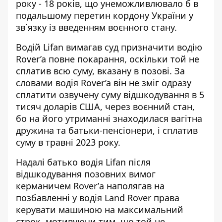
року - 18 років, що унеможливлювало б в
подальшому перетин кордону України у
зв`язку із введенням воєнного стану.
Водій Lifan вимагав суд призначити водію
Rover’a повне покарання, оскільки той не
сплатив всю суму, вказану в позові. За
словами водія Rover’a він не зміг одразу
сплатити озвучену суму відшкодування в 5
тисяч доларів США, через воєнний стан,
бо на його утриманні знаходилася вагітна
дружина та батьки-пенсіонери, і сплатив
суму в травні 2023 року.
Надалі батько водія Lifan після
відшкодування позовних вимог
керманичем Rover’а наполягав на
позбавленні у водія Land Rover права
керувати машиною на максимальний
строк, мотивуючи тим, що той не