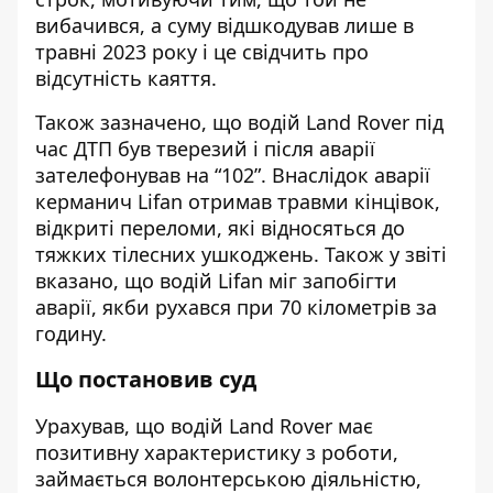
вибачився, а суму відшкодував лише в
травні 2023 року і це свідчить про
відсутність каяття.
Також зазначено, що водій Land Rover під
час ДТП був тверезий і після аварії
зателефонував на “102”. Внаслідок аварії
керманич Lifan отримав травми кінцівок,
відкриті переломи, які відносяться до
тяжких тілесних ушкоджень. Також у звіті
вказано, що водій Lifan міг запобігти
аварії, якби рухався при 70 кілометрів за
годину.
Що постановив суд
Урахував, що водій Land Rover має
позитивну характеристику з роботи,
займається волонтерською діяльністю,