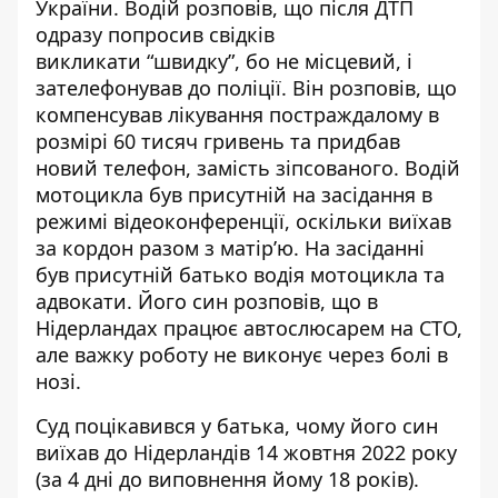
України. Водій розповів, що після ДТП
одразу попросив свідків
викликати “швидку”, бо не місцевий, і
зателефонував до поліції. Він розповів, що
компенсував лікування постраждалому в
розмірі 60 тисяч гривень та придбав
новий телефон, замість зіпсованого. Водій
мотоцикла був присутній на засідання в
режимі відеоконференції, оскільки виїхав
за кордон разом з матір’ю. На засіданні
був присутній батько водія мотоцикла та
адвокати. Його син розповів, що в
Нідерландах працює автослюсарем на СТО,
але важку роботу не виконує через болі в
нозі.
Суд поцікавився у батька, чому його син
виїхав до Нідерландів 14 жовтня 2022 року
(за 4 дні до виповнення йому 18 років).