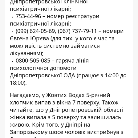
Дніпропетровської клінічної
психіатричної лікарні;
753-44-96
– номер реєстратури
психіатричної лікарні;
(099) 624-05-69
,
(067) 737-79-11
– номери
Євгена Юр’єва (для тих, у кого є час та
можливість системно займатися
лікуванням);
0800-505-085
– гаряча лінія
психологічної допомоги
Дніпропетровської ОДА (працює з 14:00 до
18:00).
Нагадаємо, у Жовтих Водах 5-річний
хлопчик випав з вікна 7 поверху
. Також
читайте, що у Дніпропетровській області
жінка випала
з 5 поверху та залишилась
живою
. Крім того, у Дніпрі на
Запорізькому шосе
чоловік вистрибнув з