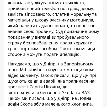
допомагав у лікуванні мотоцикліста,
придбав новий телефон постраждалому,
замість зіпсованого, сплатив моральну та
матеріальну шкоду власнику мотоцикла,
який належить дідові юнака, та повністю
визнав свою провину. Суд призначив йому
покарання у вигляді випробувального
строку без позбавлення права керувати
транспортним засобом. Протягом місяця
сторони можуть подати апеляцію.
Нагадаємо, що у Дніпрі на Запорізькому
шосе
Mitsubishi зіткнувся з мотоциклом
:
відео моменту. Також писали, що у Дніпрі
шукають свідків аварії
, яка трапилася на
проспекті Сергія Нігояна, де
зіштовхнулися бензовоз, Skoda та ВАЗ.
Також ми писали, що у Дніпрі на Лояна
водій
Skoda збив маленького хлопчика
.