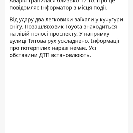
Аварія трапилася близько 17:10. Про це
повідомляє Інформатор з місця події.
Від удару два легковики заїхали у кучугури
снігу. Позашляховик Toyota знаходиться
на лівій полосі проспекту. У напрямку
вулиці Титова рух ускладнено. Інформації
про потерпілих наразі немає. Усі
обставини ДТП встановлюють.