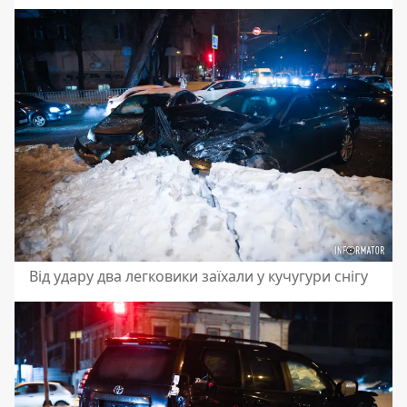
Від удару два легковики заїхали у кучугури снігу