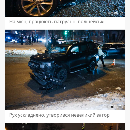
На місці працюють патрульні поліцейські
Рух ускладнено, утворився невеликий затор