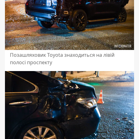
Позашляховик Toyota знаходиться на лівій
полосі проспекту