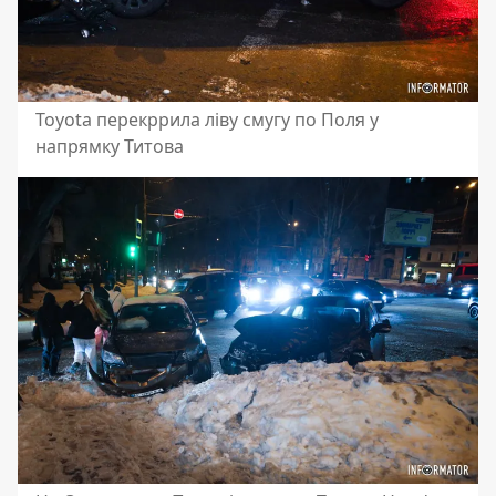
Toyota перекррила ліву смугу по Поля у
напрямку Титова