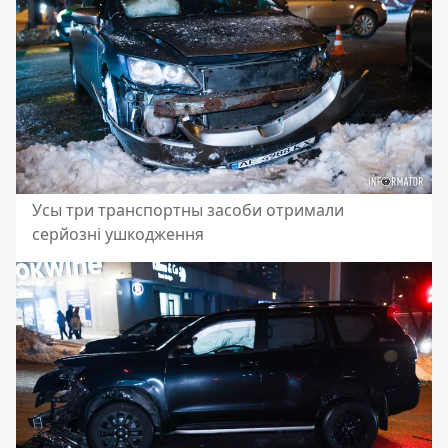
Усы три транспортны засоби отримали
серйозні ушкодження