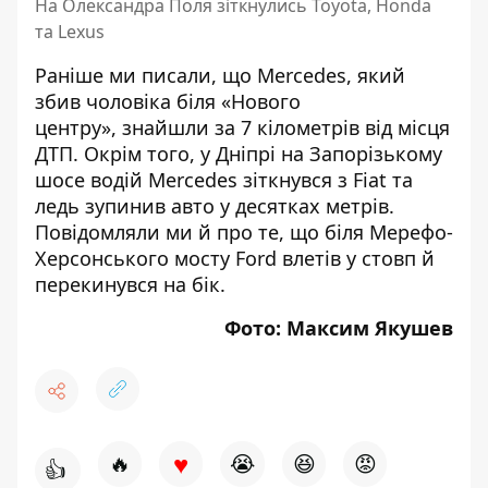
На Олександра Поля зіткнулись Toyota, Honda
та Lexus
Раніше ми писали, що Mercedes, який
збив чоловіка біля «Нового
центру»,
знайшли за 7 кілометрів від місця
ДТП
. Окрім того, у Дніпрі на Запорізькому
шосе
водій Mercedes зіткнувся з Fiat та
ледь зупинив авто
у десятках метрів.
Повідомляли ми й про те, що біля Мерефо-
Херсонського мосту
Ford влетів у стовп й
перекинувся на бік
.
Фото: Максим Якушев
♥
🔥
😭
😆
😡
👍