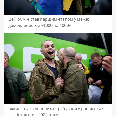
Цей обмін став першим етапом у межах
домовленостей «1000 на 1000»
Більшість звільнених перебували у російських
застінках ще з 2022 року