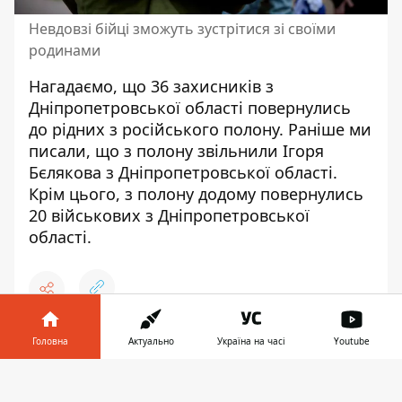
Невдовзі бійці зможуть зустрітися зі своїми
родинами
Нагадаємо, що
36 захисників з
Дніпропетровської області повернулись
до рідних з російського полону
. Раніше ми
писали, що
з полону звільнили Ігоря
Бєлякова з Дніпропетровської області
.
Крім цього,
з полону додому повернулись
20 військових з Дніпропетровської
області
.
♥
Головна
Актуально
Україна на часі
Youtube
🔥
😭
😆
😡
👍
Інформатор у
Завантажити
телефоні
👉