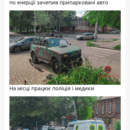
по енерції зачепив припарковані авто
На місці працює поліція і медики