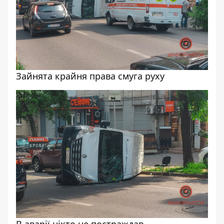
Зайнята крайня права смуга руху