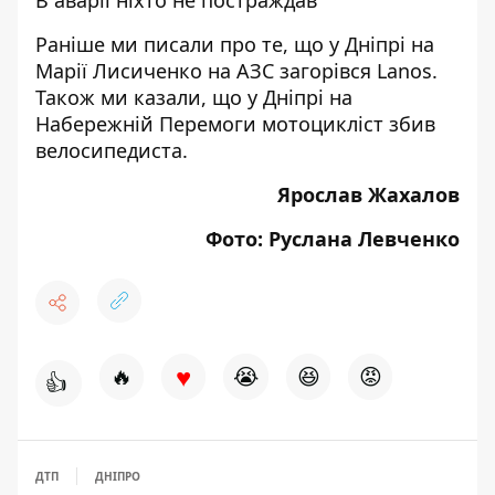
В аварії ніхто не постраждав
Раніше ми писали про те, що
у Дніпрі на
Марії Лисиченко на АЗС загорівся Lanos.
Також ми казали, що
у Дніпрі на
Набережній Перемоги мотоцикліст збив
велосипедиста.
Ярослав Жахалов
Фото: Руслана Левченко
♥
🔥
😭
😆
😡
👍
ДТП
ДНІПРО