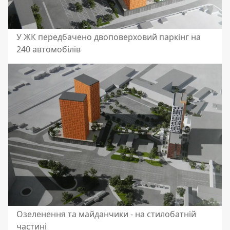
У ЖК передбачено двоповерховий паркінг на
240 автомобілів
Озеленення та майданчики - на стилобатній
частині