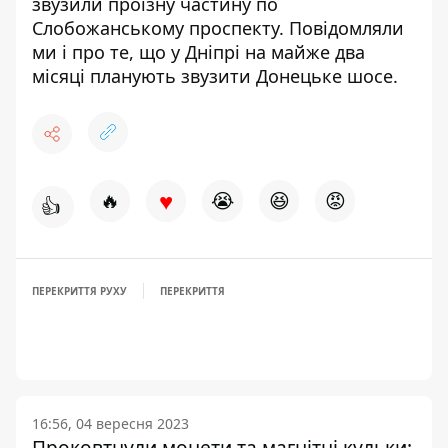
звузили проїзну частину по
Слобожанському проспекту
. Повідомляли
ми і про те, що у Дніпрі на майже два
місяці
планують звузити Донецьке шосе
.
♥
🔥
😭
😆
😡
👍
ПЕРЕКРИТТЯ РУХУ
ПЕРЕКРИТТЯ
16:56, 04 вересня 2023
Проковтнули монети та магнітні кульки: