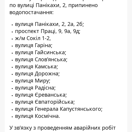
по вулиці Панікахи, 2, припинено
водопостачання:
вулиця Панікахи, 2, 2а, 2б;
проспект Праці, 9, 9а, 9д;
ж/м Сокіл 1-2,
вулиця Гаріна;
вулиця Гайсинська;
вулиця Словʼянська;
вулиця Камська;
вулиця Дорожна;
вулиця Миру;
вулиця Радісна;
вулиця Єреванська;
вулиця Євпаторійська;
вулиця Генерала Капустянського;
вулиця Космічна.
У зв’язку з проведенням аварійних робіт