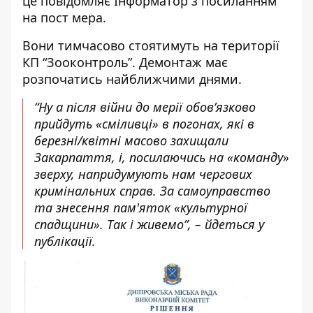
це повідомляє Інформатор з посиланням
на
пост
мера.
Вони тимчасово стоятимуть на території
КП “Зооконтроль”. Демонтаж має
розпочатись найближчими днями.
“Ну а після війни до мерії обов’язково
прийдуть «сміливці» в погонах, які в
березні/квітні масово захищали
Закарпаття, і, посилаючись на «команду»
зверху, напридумують нам чергових
кримінальних справ. За самоуправство
та знесення пам'яток «культурної
спадщини». Так і живемо”, – йдеться у
публікації.