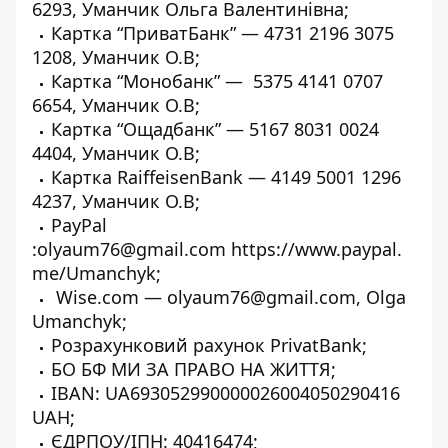
6293, Уманчик Ольга Валентинівна;
Картка “ПриватБанк” — 4731 2196 3075
1208, Уманчик О.В;
Картка “Монобанк” — 5375 4141 0707
6654, Уманчик О.В;
Картка “Ощадбанк” — 5167 8031 0024
4404, Уманчик О.В;
Картка RaiffeisenBank — 4149 5001 1296
4237, Уманчик О.В;
PayPal
:olyaum76@gmail.com
https://www.paypal.
me/Umanchyk
;
Wise.com
— olyaum76@gmail.com, Olga
Umanchyk;
Розрахунковий рахунок PrivatBank;
БО БФ МИ ЗА ПРАВО НА ЖИТТЯ;
IBAN: UA693052990000026004050290416
UAH;
ЄДРПОУ/ІПН: 40416474;