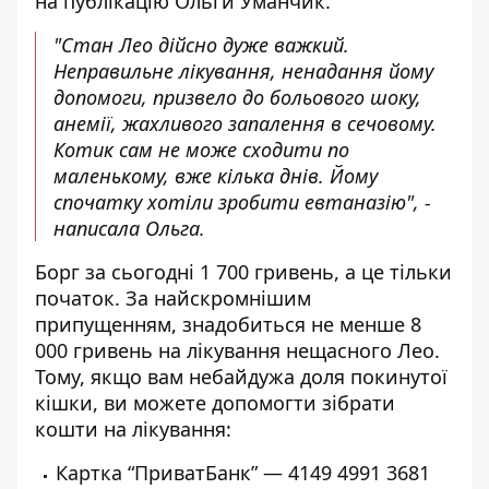
на
публікацію
Ольги Уманчик.
"Стан Лео дійсно дуже важкий.
Неправильне лікування, ненадання йому
допомоги, призвело до больового шоку,
анемії, жахливого запалення в сечовому.
Котик сам не може сходити по
маленькому, вже кілька днів. Йому
спочатку хотіли зробити евтаназію", -
написала Ольга.
Борг за сьогодні 1 700 гривень, а це тільки
початок. За найскромнішим
припущенням, знадобиться не менше 8
000 гривень на лікування нещасного Лео.
Тому, якщо вам небайдужа доля покинутої
кішки, ви можете допомогти зібрати
кошти на лікування:
Картка “ПриватБанк” — 4149 4991 3681