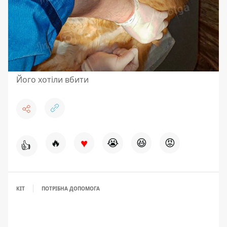
Його хотіли вбити
♥
🔥
😭
😆
😡
👍
КІТ
ПОТРІБНА ДОПОМОГА