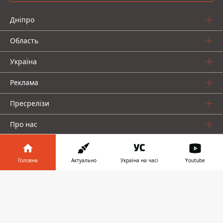
Дніпро
Область
Україна
Реклама
Пресрелізи
Про нас
Головна
Актуально
Україна на часі
Youtube
Інформатор у
Завантажити
телефоні
👉
Інформатор проекти
Інформатор Україна
Інформатор Київ
Інформатор Авто