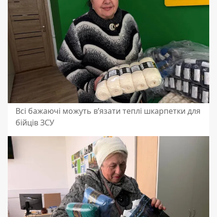
Всі бажаючі можуть вʼязати теплі шкарпетки для
бійців ЗСУ