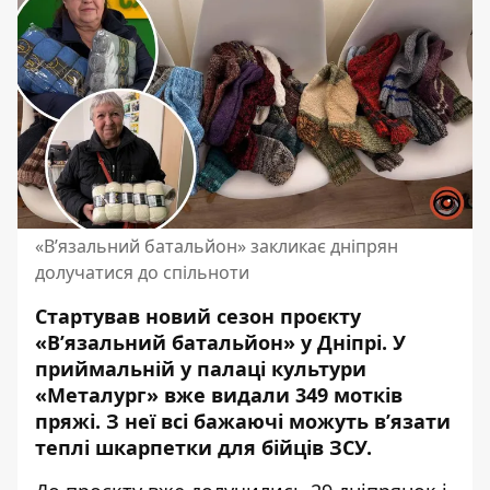
«В’язальний батальйон» закликає дніпрян
долучатися до спільноти
Стартував новий сезон проєкту
«Вʼязальний батальйон» у Дніпрі. У
приймальній у палаці культури
«Металург» вже видали 349 мотків
пряжі. З неї всі бажаючі можуть вʼязати
теплі шкарпетки для бійців ЗСУ.