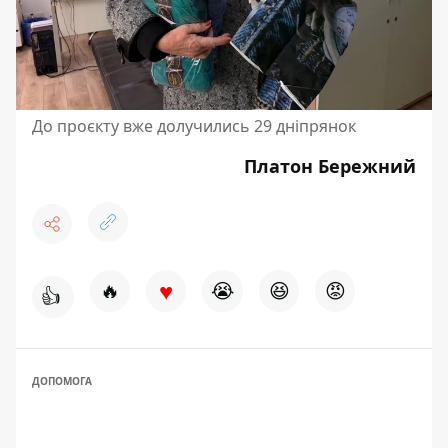
До проєкту вже долучились 29 дніпрянок
Платон Бережний
♥
🔥
😭
😆
😡
👍
ДОПОМОГА