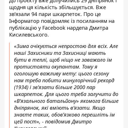
До проєкту вже долучились 29 дніпрянок і
щодня ця кількість збільшується. Вже
звʼязали 94 пари шкарпеток. Про це
Інформатор повідомляє із посиланням на
публікацію у Facebook нардепа Дмитра
Кисилевського
.
«Зима очікується непростою для всіх. Але
наші Захисники та Захисниці мають
бути в теплі, щоб ніщо не заважало їм
протистояти окупантам. Тому я
оголошую важливу мету: цього сезону
нам треба побити минулорічний рекорд
(1934) і звʼязати більше 2000 пар
шкарпеток. Для цього треба залучити до
«Вʼязального батальйону» якомога більше
дніпрянок, які вміють вʼязати. Якщо
знаєте таких, обовʼязково перешліть їм
цей пост», - повідомив Дмитро