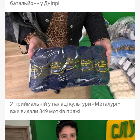
батальйон» у Дніпрі
У приймальній у палаці культури «Металург»
вже видали 349 мотків пряжі