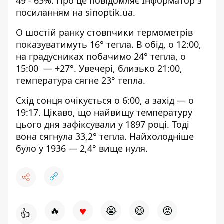
49 - 63%. Про це повідомляє Інформатор з
посиланням на
sinoptik.ua
.
О шостій ранку стовпчики термометрів
показуватимуть 16° тепла. В обід, о 12:00,
на градусниках побачимо 24° тепла, о
15:00 — +27°. Увечері, близько 21:00,
температура сягне 23° тепла.
Схід сонця очікується о 6:00, а захід — о
19:17. Цікаво, що найвищу температуру
цього дня зафіксували у 1897 році. Тоді
вона сягнула 33,2° тепла. Найхолодніше
було у 1936 — 2,4° вище нуля.
♥
🔥
😭
😆
😡
👍