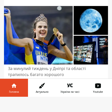
За минулий тиждень у Дніпрі та області
трапилось багато хорошого
У цей непростий час привід для
радощів та гордощів нам дарують
Головна
Актуально
Україна на часі
Youtube
Захисники. Вони
успішно стримують
Інформатор у
потуги ворога
прорвати українську
Завантажити
телефоні
👉
оборону. Інформатор вирішив вкотре