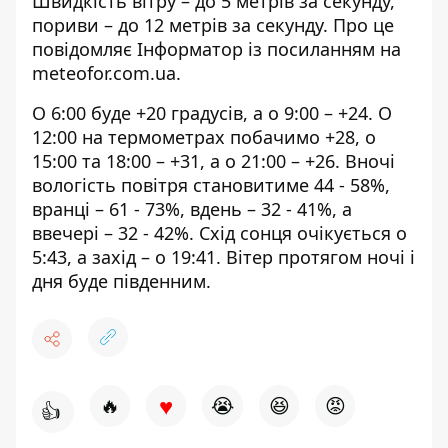
Швидкість вітру – до 5 метрів за секунду,
пориви – до 12 метрів за секунду. Про це
повідомляє Інформатор із посиланням на
meteofor.com.ua
.
О 6:00 буде +20 градусів, а о 9:00 – +24. О
12:00 на термометрах побачимо +28, о
15:00 та 18:00 – +31, а о 21:00 – +26. Вночі
вологість повітря становитиме 44 - 58%,
вранці – 61 - 73%, вдень – 32 - 41%, а
ввечері – 32 - 42%.
Схід сонця очікується о
5:43, а захід – о 19:41. Вітер протягом ночі і
дня буде південним.
♥
🔥
😭
😆
😡
👍