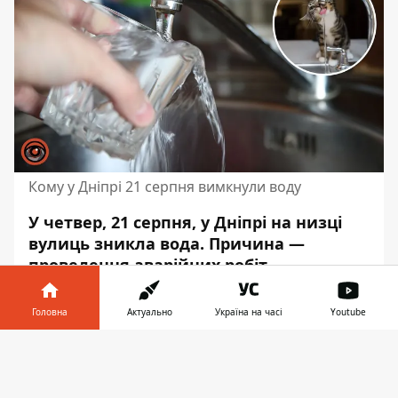
Кому у Дніпрі 21 серпня вимкнули воду
У четвер, 21 серпня, у Дніпрі на низці
вулиць зникла вода. Причина —
проведення аварійних робіт.
Водопостачання мають відновити
протягом дня.
Головна
Актуально
Україна на часі
Youtube
Про це пише Інформатор з посиланням
на
Інформатор у
Завантажити
публікації КП “Дніпроводоканал”
. Наразі
телефоні
👉
вода відсутня за такими адресами: