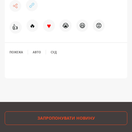
♥
🔥
😭
😆
😡
👍
ПОЖЕЖА
АВТО
СУД
ЗАПРОПОНУВАТИ НОВИНУ