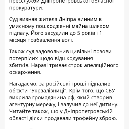
пресслужби Дніпропетровської обласної
прокуратури.
Суд визнав жителя Дніпра винним в
умисному пошкодженні майна шляхом
підпалу. Його засудили до 5 років і 1
місяця позбавлення волі.
Також суд задовольнив цивільні позови
потерпілих щодо відшкодування
збитків.
Наразі триває строк апеляційного
оскарження.
Нагадаємо, за російські
гроші підпалив
об'єкти "Укрзалізниці"
. Крім того, що СБУ
викрила громадянина рф, який
створив
агентурну мережу, і залучив до неї дитину
.
Читайте також, що
у Дніпропетровській
області ділки продавали трофейну зброю
.