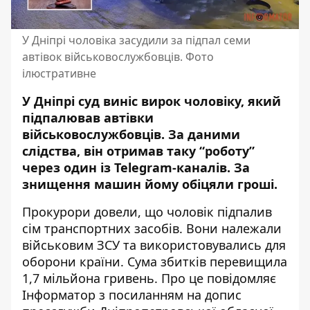
У Дніпрі чоловіка засудили за підпал семи
автівок військовослужбовців. Фото
ілюстративне
У Дніпрі суд виніс вирок чоловіку, який
підпалював автівки
військовослужбовців. За даними
слідства, він отримав таку “роботу”
через один із Telegram-каналів. За
знищення машин йому обіцяли гроші.
Прокурори довели, що чоловік підпалив
сім транспортних засобів. Вони належали
військовим ЗСУ та використовувались для
оборони країни. Сума збитків перевищила
1,7 мільйона гривень. Про це повідомляє
Інформатор з посиланням на
допис