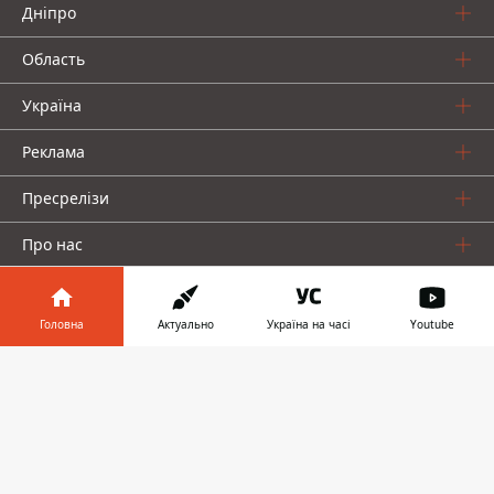
Дніпро
Область
Україна
Реклама
Пресрелізи
Про нас
Головна
Актуально
Україна на часі
Youtube
Інформатор у
Завантажити
телефоні
👉
Інформатор проекти
Інформатор Україна
Інформатор Київ
Інформатор Авто