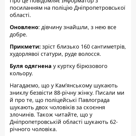
Про це повідомляє Інформатор з
посиланням на
поліцію Дніпропетровської
області
.
Оновлено
: дівчину знайшли, з нею все
добре.
Прикмети:
зріст близько 160 сантиметрів,
худорлявої статури, руде волосся.
Буля одягнена
у куртку бірюзового
кольору.
Нагадаємо, що
у Кам’янському
шукають
зниклу безвісти 88-річну жінку
. Писали ми
й про те, що поліцейські
Павлограда
шукають двох чоловіків за скоєння
злочинів
. Також читайте, що
у
Дніпропетровській області
шукають 62-
річного чоловіка
.