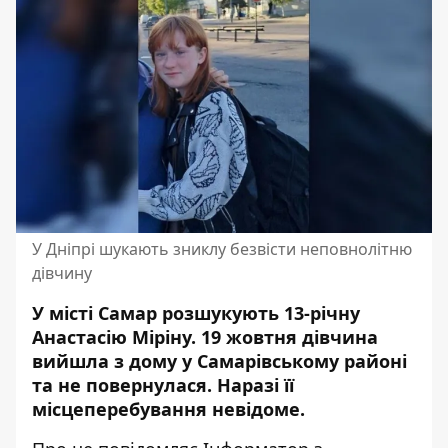
У Дніпрі шукають зниклу безвісти неповнолітню
дівчину
У місті Самар розшукують 13-річну
Анастасію Міріну. 19 жовтня дівчина
вийшла з дому у Самарівському районі
та не повернулася. Наразі її
місцеперебування невідоме.