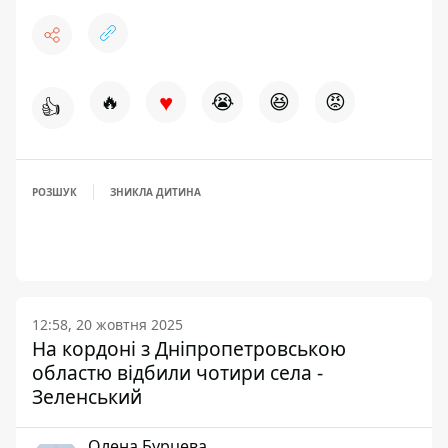
♥
🔥
😭
😆
😡
👍
РОЗШУК
ЗНИКЛА ДИТИНА
12:58, 20 жовтня 2025
На кордоні з Дніпропетровською
областю відбили чотири села -
Зеленський
Олена Бурцева