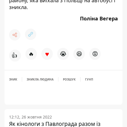
району, яка
виїхала з Польщі
на автобусі і
зникла.
Поліна Вегера
♥
🔥
😭
😆
😡
👍
ЗНИК
ЗНИКЛА ЛЮДИНА
РОЗШУК
ГУНП
12:12, 26 жовтня 2022
Як кінологи з Павлограда разом із