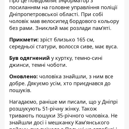
Про це повідомляє Інформатор з
посиланням на
головне управління поліції
Дніпропетровської області
. При собі
чоловік мав велосипед бордового кольору
без рами. Зниклий має розлади пам’яті.
Прикмети:
зріст близько 165 см,
середньої статури, волосся сиве, має вуса.
Був одягнений
у куртку, темно-сині
джинси, темні чоботи.
Оновлено:
чоловіка знайшли, з ним все
добре. Дякуємо усім, хто приєднався до
пошуків.
Нагадаємо, раніше ми писали, що
у Дніпрі
розшукують 51-річну жінку
. Також
тривають пошуки
35-річного чоловіка
. Не
знайшли досі і мешканку Кам'янського