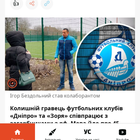
👍
Ігор Бездольний став колаборантом
Колишній гравець футбольних клубів
«Дніпро» та «Зоря» співпрацює з
загарбниками з рф. Мова йде про 45-
річного Ігоря Бездольного. Він відвідав
захід так званого міністерства
Головна
Актуально
Україна на часі
Youtube