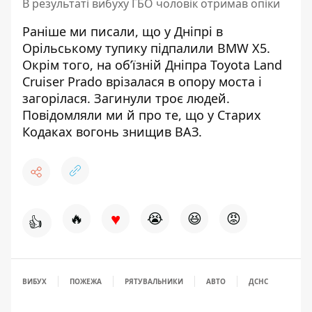
В результаті вибуху ГБО чоловік отримав опіки
Раніше ми писали, що у Дніпрі
в
Орільському тупику підпалили BMW X5
.
Окрім того, на об’їзній Дніпра Toyota Land
Cruiser Prado врізалася в опору моста і
загорілася. Загинули троє людей.
Повідомляли ми й про те, що у Старих
Кодаках
вогонь знищив ВАЗ
.
♥
🔥
😭
😆
😡
👍
ВИБУХ
ПОЖЕЖА
РЯТУВАЛЬНИКИ
АВТО
ДСНС