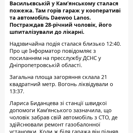
Васильєвській у Кам’янському сталася
пожежа. Там горів гараж у кооперативі
та автомобіль Daewoo Lanos.
Постраждав 28-річний чоловік, його
шпиталізували до лікарні.
Надзвичайна подія сталася близько 12:40.
Про це Інформатор повідомляє з
посиланням на
пресслужбу ДСНС у
Дніпропетровській області
.
Загальна площа загоряння склала 21
квадратний метр. Вогонь ліквідували о
13:37.
Лариса Биданцева зі станції швидкої
допомоги Кам’янського зазначила, що
чоловік забрав свій автомобіль з СТО
, де
здійснювали ремонт газобалонної
установки. Коли ж біля гаража він підняв