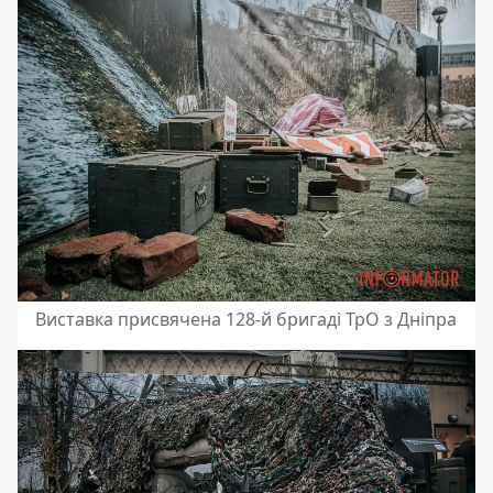
Виставка присвячена 128-й бригаді ТрО з Дніпра