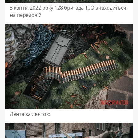
З квітня 2022 року 128 бригада ТрО знаходиться
на передовій
Лента за лентою