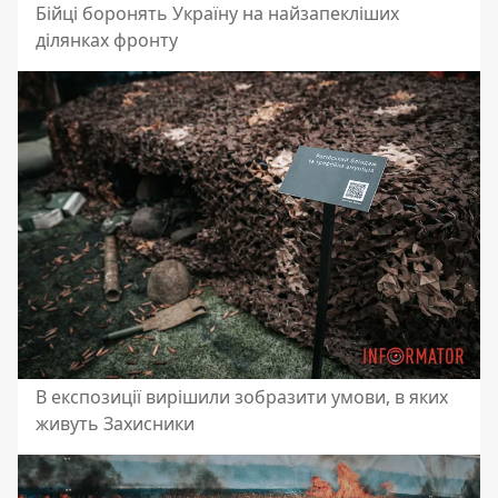
Бійці боронять Україну на найзапекліших
ділянках фронту
В експозиції вирішили зобразити умови, в яких
живуть Захисники