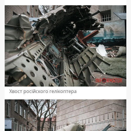
Хвост російского гелікоптера