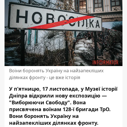
Воїни боронять Україну на найзапекліших
ділянках фронту - це вже історія
У п’ятницю, 17 листопада, у Музеї історії
Дніпра відкрили нову експозицію —
"Виборюючи Свободу".
Вона
присвячена воїнам
128-ї бригади ТрО.
Вони боронять Україну на
найзапекліших ділянках фронту.