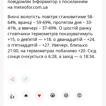
повідомляє Інформатор з посиланням
на
meteofor.com.ua
Вночі вологість повітря становитиме 58-
64%, вранці – 59-69%, протягом дня – 33-
41%, а ввечері – 37-49%. О шостій ранку
стовпчики термометрів показуватимуть
+15, о дев’ятій — +18, о дванадцятій – +24,
о п’ятнадцятій – +27. Увечері, близько
21:00, на термометрах побачимо +20. Схід
сонця очікується о 6:28, а захід — о 18:34.
♥
🔥
😭
😆
😡
👍