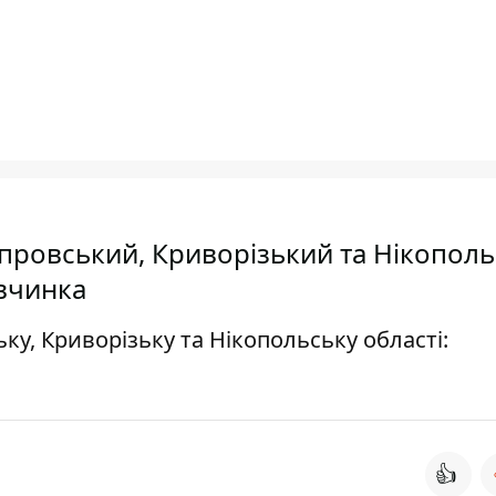
іпровський, Криворізький та Нікопол
івчинка
ку, Криворізьку та Нікопольську області:
👍