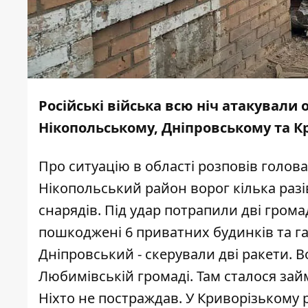
Російські війська всю ніч атакували 
Нікопольському, Дніпровському та К
Про ситуацію в області розповів голов
Нікопольський район ворог кілька разі
снарядів. Під удар потрапили дві грома
пошкоджені 6 приватних будинків та га
Дніпровський - скерували дві ракети. 
Любимівській громаді. Там сталося за
Ніхто не постраждав. У Криворізькому р