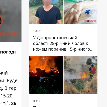
10:03
У Дніпропетровській
області 28-річний чоловік
ножем поранив 15-річного
 погоді
хлопця
ькій
зи. Буде
. Вітер
 15-20
09:03
-25°.
26