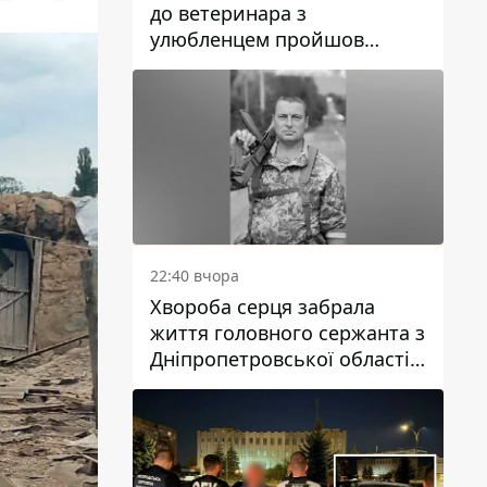
до ветеринара з
улюбленцем пройшов
спокійно: прості поради
22:40 вчора
Хвороба серця забрала
життя головного сержанта з
Дніпропетровської області
Юрія Свистуна