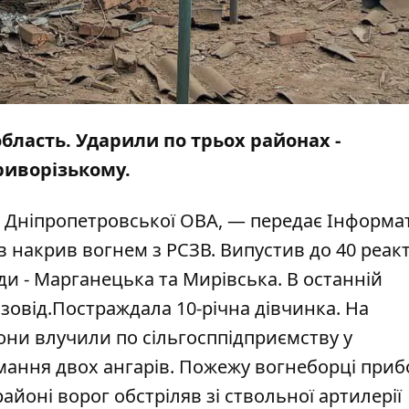
область. Ударили по трьох районах -
риворізькому.
а Дніпропетровської ОВА, — передає
Інформа
в накрив вогнем з РСЗВ. Випустив до 40 реа
ди - Марганецька та Мирівська. В останній
зовід.Постраждала 10-річна дівчинка. На
Вони влучили по сільгосппідприємству у
ймання двох ангарів. Пожежу вогнеборці приб
айоні ворог обстріляв зі ствольної артилерії