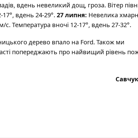
адів, вдень невеликий дощ, гроза. Вітер півн
-17°, вдень 24-29°.
27 липня:
Невелика хмарні
 м/с. Температура вночі 12-17°, вдень 27-32°.
ницького дерево впало на Ford.
Також ми
ласті попереджають про найвищий рівень по
Савчук