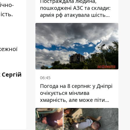
Постраждала людина,
ічно-
пошкоджені АЗС та склади:
сть.
армія рф атакувала шість
районів Дніпропетровської
області
жежної
 Сергій
06:45
Погода на 8 серпня: у Дніпрі
очікується мінлива
хмарність, але може піти
дощ