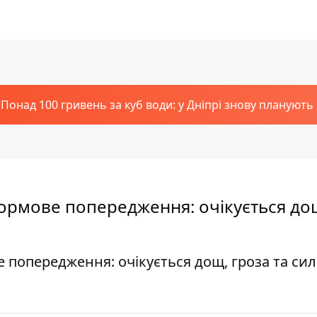
Понад 100 гривень за куб води: у Дніпрі знову планують
тормове попередження: очікується до
е попередження: очікується дощ, гроза та си