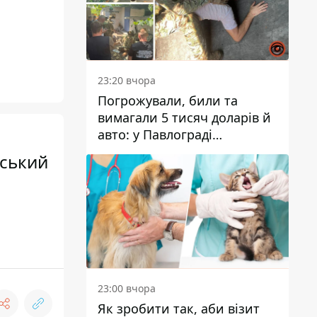
23:20 вчора
Погрожували, били та
вимагали 5 тисяч доларів й
авто: у Павлограді
затримали двох чоловіків
ьський
23:00 вчора
Як зробити так, аби візит