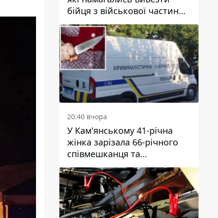
бійця з військової частини
до Дніпра за 7 тисяч
доларів: серед них був лікар
20:40 вчора
У Кам'янському 41-річна
жінка зарізала 66-річного
співмешканця та
намагалась обманути
поліцейських