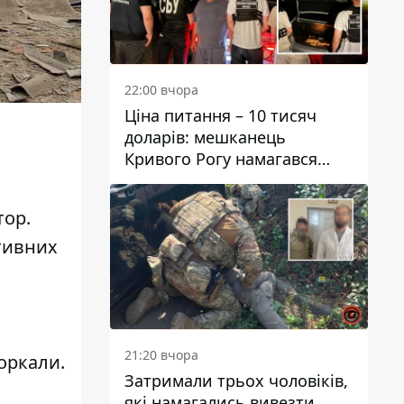
22:00 вчора
Ціна питання – 10 тисяч
доларів: мешканець
Кривого Рогу намагався
переправити чоловіка до
Словаччини
тор
.
ктивних
21:20 вчора
оркали.
Затримали трьох чоловіків,
які намагались вивезти