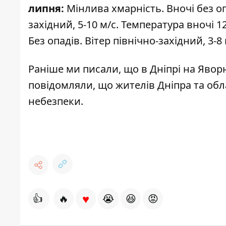
липня:
Мінлива хмарність. Вночі без оп
західний, 5-10 м/с. Температура вночі 12
Без опадів. Вітер північно-західний, 3-8
Раніше ми писали, що
в Дніпрі на Явор
повідомляли, що жителів Дніпра
та об
небезпеки.
♥
👍
🔥
😭
😆
😡