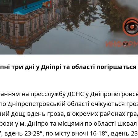
і три дні у Дніпрі та області погіршаться
ланням на пресслужбу ДСНС у Дніпропетровс
а по Дніпропетровській області очікуються гро
ий дощ; вдень гроза, в окремих районах град
грози у м. Дніпро та місцями по області шквал
, вдень 23-28°, по місту вночі 16-18°, вдень 23