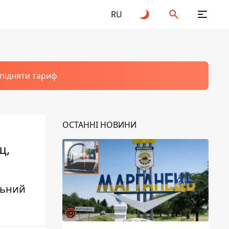
RU
 підняти тариф
ОСТАННІ НОВИНИ
щ,
льний