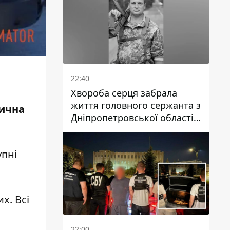
22:40
Хвороба серця забрала
життя головного сержанта з
дична
Дніпропетровської області
.
Юрія Свистуна
упні
х. Всі
22:00