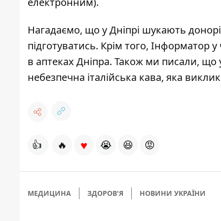
електронним).
Нагадаємо, що
у Дніпрі шукають донор
підготуватись. Крім того, Інформатор 
в аптеках Дніпра
. Також ми писали, що
небезпечна італійська кава
, яка викли
♥
👍
🔥
😭
😆
😡
МЕДИЦИНА
ЗДОРОВ'Я
НОВИНИ УКРАЇНИ