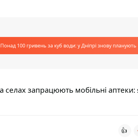
Понад 100 гривень за куб води: у Дніпрі знову планують
а селах запрацюють мобільні аптеки: 
👍