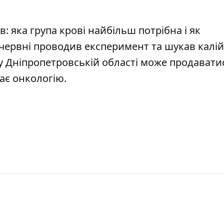
ів
: яка група крові найбільш потрібна і як
у червні проводив експеримент та
шукав калі
 у Дніпропетровській області
може продавати
кає онкологію.