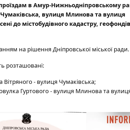
 проїздам в Амур-Нижньодніпровському ра
 Чумаківська, вулиця Млинова та вулиця
есені до містобудівного кадастру, геофондів
нням на рішення Дніпровської міської ради
ть розташовані:
а Вітряного - вулиця Чумаківська;
ровулка Гуртового - вулиця Млинова та вулиц