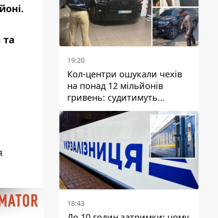
йоні.
 та
19:20
Кол-центри ошукали чехів
.
на понад 12 мільйонів
гривень: судитимуть
дніпрянина, який
організував
транснаціональну злочинну
організацію
я
18:43
До 10 годин затримки: чому