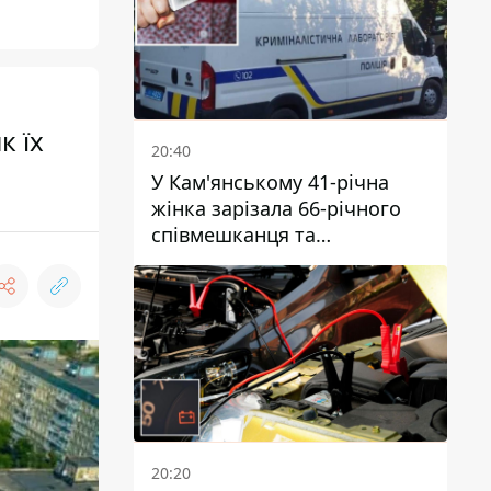
к їх
20:40
У Кам'янському 41-річна
жінка зарізала 66-річного
співмешканця та
намагалась обманути
поліцейських
20:20