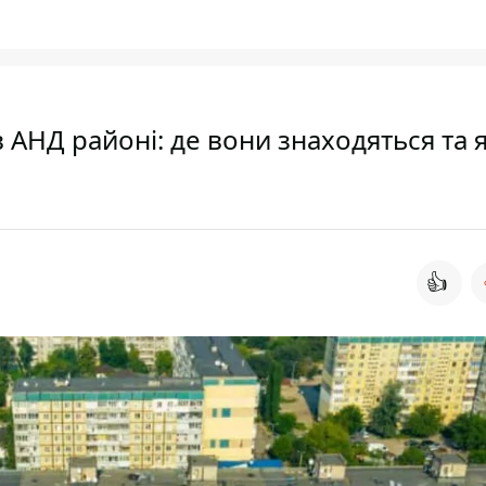
в АНД районі: де вони знаходяться та я
👍