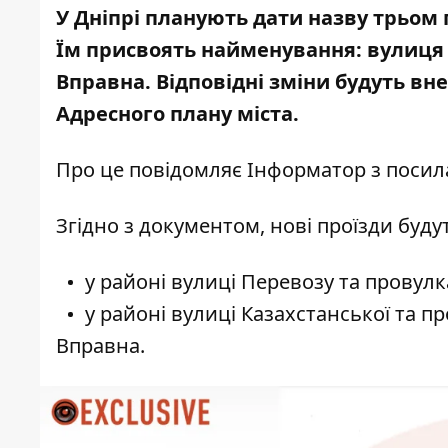
У Дніпрі планують дати назву трьом
Їм присвоять найменування:
вулиця
Вправна
. Відповідні зміни будуть вн
Адресного плану міста.
Про це повідомляє Інформатор з
посила
Згідно з документом, нові проїзди буду
у районі вулиці Перевозу та провулк
у районі вулиці Казахстанської та п
Вправна.