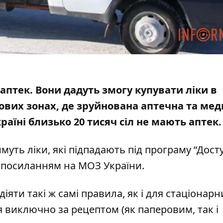
птек. Вони дадуть змогу купувати ліки в
тових зонах, де зруйнована аптечна та ме
країні
близько 20 тисяч сіл не мають аптек
муть ліки, які підпадають під програму “Дост
з посиланням на
МОЗ України
.
іяти такі ж самі правила, як і для стаціонарни
 виключно за рецептом (як паперовим, так і