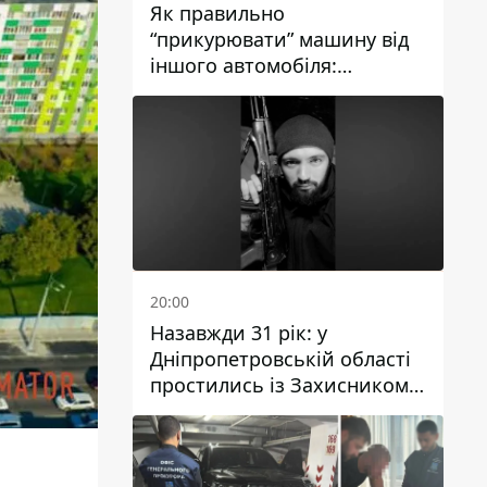
Як правильно
“прикурювати” машину від
іншого автомобіля:
інструкція для водіїв
20:00
Назавжди 31 рік: у
Дніпропетровській області
простились із Захисником
Олександром Рєпіним