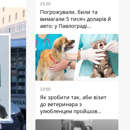
23:20
Погрожували, били та
вимагали 5 тисяч доларів й
авто: у Павлограді
затримали двох чоловіків
23:00
Як зробити так, аби візит
до ветеринара з
улюбленцем пройшов
спокійно: прості поради