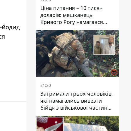
Ціна питання – 10 тисяч
доларів: мешканець
Кривого Рогу намагався
й-йодид
переправити чоловіка до
Словаччини
ся
21:20
Затримали трьох чоловіків,
які намагались вивезти
бійця з військової частини
до Дніпра за 7 тисяч
доларів: серед них був лікар