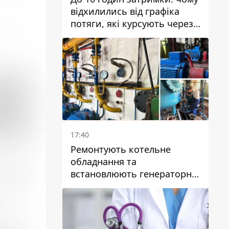
відхилились від графіка
потяги, які курсують через
Дніпро та область
17:40
Ремонтують котельне
обладнання та
встановлюють генераторні
установки: як у Дніпрі
готуються до
опалювального сезону