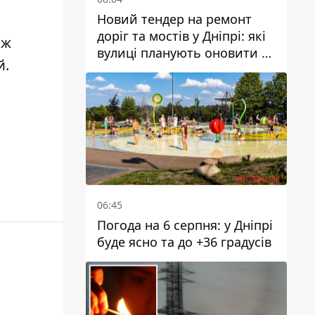
Новий тендер на ремонт
доріг та мостів у Дніпрі: які
ож
вулиці планують оновити та
й
.
скільки десятків мільйонів
гривень на це хочуть
витратити
06:45
Погода на 6 серпня: у Дніпрі
буде ясно та до +36 градусів