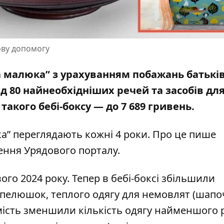
ову допомогу
а малюка” з урахуванням побажань батьків
ад
80 найнеобхідніших речей та засобів дл
ь такого бебі-боксу — до 7 689 гривень.
а” переглядають кожні 4 роки. Про це пише
ення Урядового порталу
.
ого 2024 року. Тепер в бебі-боксі збільшили
 пелюшок, теплого одягу для немовлят (шапо
мість зменшили кількість одягу найменшого р