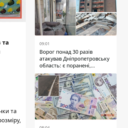
 та
09:01
я
Ворог понад 30 разів
атакував Дніпропетровську
область: є поранені,
пошкоджені ліцей, будинки
та підприємства
чки та
озміру,
08:04