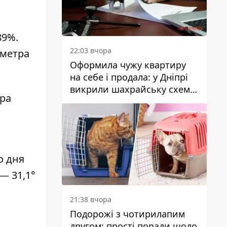
89%.
22:03 вчора
 метра
Оформила чужу квартиру
на себе і продала: у Дніпрі
викрили шахрайську схему
ура
з нерухомістю
о дня
 — 31,1°
21:38 вчора
Подорожі з чотирилапим
другом: прості поради щодо