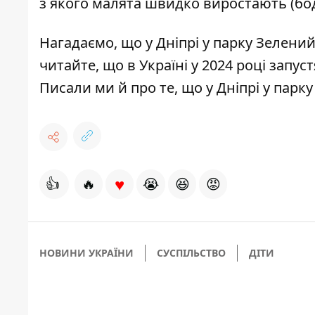
з якого малята швидко виростають (боді
Нагадаємо, що у Дніпрі у парку Зелени
читайте, що в Україні у 2024 році
запус
Писали ми й про те, що у Дніпрі
у парку
♥
👍
🔥
😭
😆
😡
НОВИНИ УКРАЇНИ
СУСПІЛЬСТВО
ДІТИ