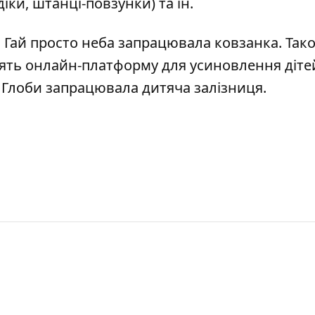
ки, штанці-повзунки) та ін.
й Гай
просто неба запрацювала ковзанка
. Так
тять онлайн-платформу для усиновлення діте
 Глоби запрацювала дитяча залізниця
.