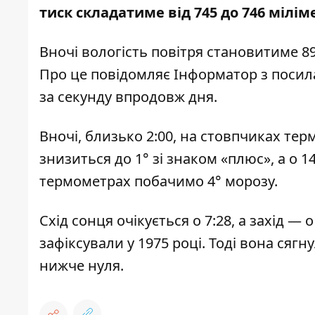
тиск складатиме від 745 до 746 мілім
Вночі вологість повітря становитиме 89
Про це повідомляє Інформатор з поси
за секунду впродовж дня.
Вночі, близько 2:00, на стовпчиках тер
знизиться до 1° зі знаком «плюс», а о 14
термометрах побачимо 4° морозу.
Схід сонця очікується о 7:28, а захід —
зафіксували у 1975 році. Тоді вона сягн
нижче нуля.