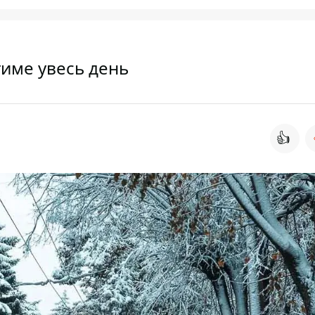
итиме увесь день
👍