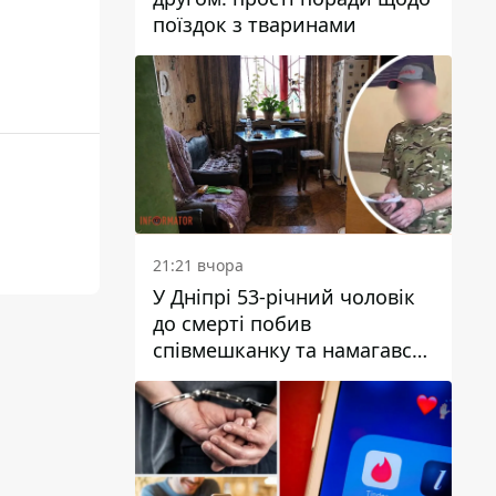
поїздок з тваринами
21:21 вчора
У Дніпрі 53-річний чоловік
до смерті побив
співмешканку та намагався
приховати злочин: деталі