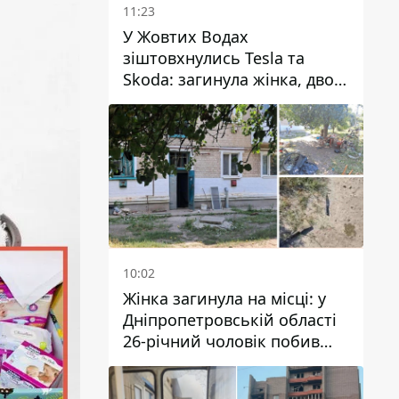
11:23
У Жовтих Водах
зіштовхнулись Tesla та
Skoda: загинула жінка, двоє
людей постраждали
10:02
Жінка загинула на місці: у
Дніпропетровській області
26-річний чоловік побив
трьох людей металевим
предметом