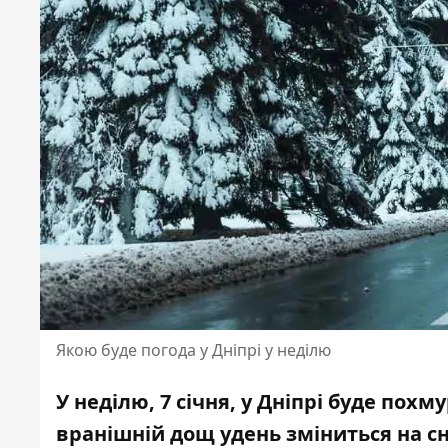
Якою буде погода у Дніпрі у неділю
У неділю, 7 січня, у Дніпрі буде пох
вранішній дощ удень
зміниться на с