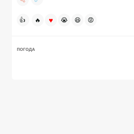
♥
👍
🔥
😭
😆
😡
ПОГОДА