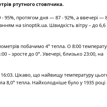
етрів ртутного стовпчика.
 - 95%, протягом дня — 87 - 92%, а ввечері — 
ланням на
sinoptik.ua
. Швидкість вітру – до 6,6
мометрів побачимо 4° тепла. О 8:00 температ
:00 – зросте до 0°. Увечері, близько 23:00, на
 о 16:03. Цікаво, що найвищу температуру цьог
ула 8,0° тепла. Найхолодніше було у 1935 році