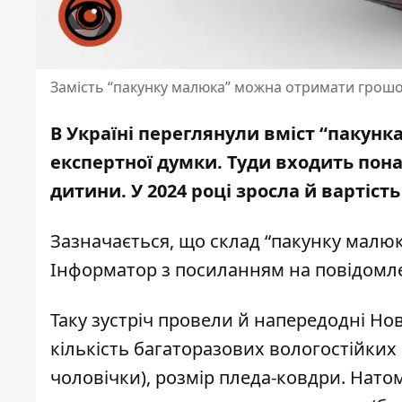
Замість “пакунку малюка” можна отримати грош
В Україні переглянули вміст “пакунк
експертної думки. Туди входить пон
дитини
. У 2024 році зросла й вартіст
Зазначається, що склад “пакунку малюк
Інформатор
з посиланням на повідомл
Таку зустріч провели й напередодні Нов
кількість багаторазових вологостійких
чоловічки), розмір пледа-ковдри. Нато