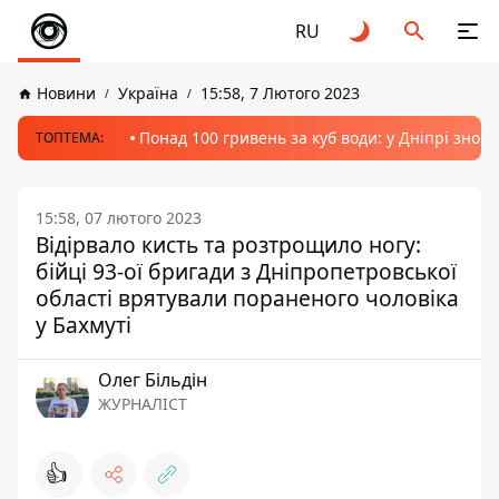
RU
Новини
Україна
15:58, 7 Лютого 2023
Понад 100 гривень за куб води: у Дніпрі знов
ТОПТЕМА:
15:58, 07 лютого 2023
Відірвало кисть та розтрощило ногу:
бійці 93-ої бригади з Дніпропетровської
області врятували пораненого чоловіка
у Бахмуті
Олег Більдін
ЖУРНАЛІСТ
👍