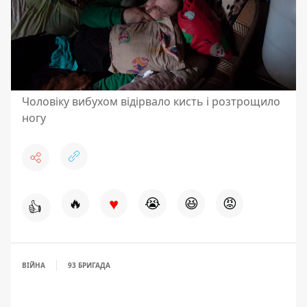
Чоловіку вибухом відірвало кисть і розтрощило
ногу
♥
🔥
😭
😆
😡
👍
ВІЙНА
93 БРИГАДА