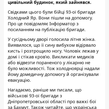
цивільний
будинок, який зайнявся
.
Свідками цього були бійці 93-ої бригади
Холодний Яр. Вони пішли на допомогу.
Про це повідомляє Інформатор з
посиланням
на публікацію бригади.
У сусідньому дворі голосила літня жінка.
Виявилося, що її сину вибухом відірвало
кисть і розтрощило ногу. Чоловік лежав у
домі і стікав кров’ю. Викликати медиків
або відвезти пораненого у лікарню не
було можливості. Тож холодноярці надали
йому домедичну допомогу й організували
евакуацію.
Нагадаємо, раніше ми писали, що
в
ійськові 93-ої бригади з
Дніпропетровської області
про важкі бої
за Бахмут
. Також читайте, що українська