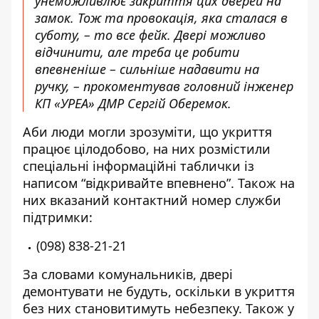
унеможливлює закриття цих дверей на
замок. Тож та провокація, яка сталася в
суботу, – то все фейк. Двері можливо
відчинити, але треба це робити
впевненіше – сильніше надавити на
ручку, – прокоментував головний інженер
КП «УРЕА» ДМР Сергій Оберемок.
Аби люди могли зрозуміти, що укриття
працює цілодобово, на них розмістили
спеціальні інформаційні таблички із
написом “відкривайте впевнено”. Також на
них вказаний контактний номер служби
підтримки:
(098) 838-21-21
За словами комунальників, двері
демонтувати не будуть, оскільки в укриття
без них становитимуть небезпеку. Також у