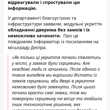
відреагували і спростували цю
інформацію.
У департаменті благоустрою та
інфраструктури заявили, модульні укриття
обладнанні дверима без замків і їх
неможливо зачинити.
Про це
повідомляє Інформатор із
посиланням на
міськраду Дніпра
.
«Як тільки ці укриття почали з’являтись
у місті, у замках були серцевини. Але
невідомі люди їх зачиняли. Після одного з
таких випадків ми вирішили дістати із
замків серцевини, аби двері в укриття
неможливо було замкнути. Після цього
почали красти самі замки, тож ми
повернули серцевину на місце та знайшли
інше технологічне рішення, яке