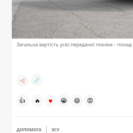
Загальна вартість усієї переданої техніки – понад
♥
👍
🔥
😭
😆
😡
ДОПОМОГА
ЗСУ