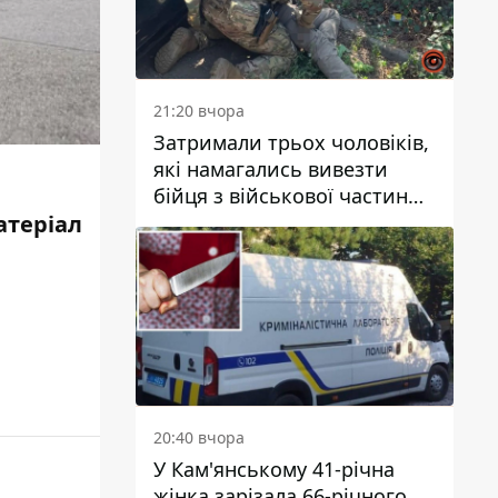
21:20 вчора
Затримали трьох чоловіків,
які намагались вивезти
бійця з військової частини
до Дніпра за 7 тисяч
атеріал
доларів: серед них був лікар
20:40 вчора
У Кам'янському 41-річна
жінка зарізала 66-річного