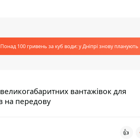
Понад 100 гривень за куб води: у Дніпрі знову планують
великогабаритних вантажівок для
в на передову
👍