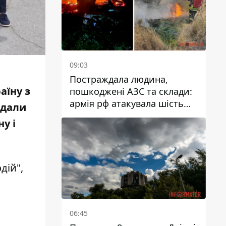
09:03
Постраждала людина,
аїну з
пошкоджені АЗС та склади:
армія рф атакувала шість
едали
районів Дніпропетровської
у і
області
дій",
06:45