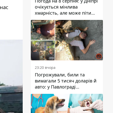
Погода на 8 серпня: у Дніпрі
очікується мінлива
 нас
хмарність, але може піти
дощ
23:20 вчора
Погрожували, били та
вимагали 5 тисяч доларів й
авто: у Павлограді
затримали двох чоловіків