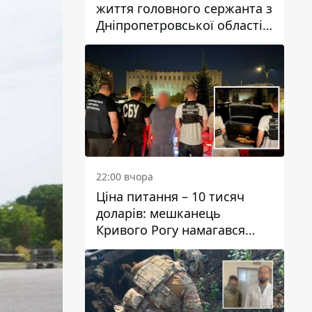
життя головного сержанта з
Дніпропетровської області
Юрія Свистуна
22:00 вчора
Ціна питання – 10 тисяч
доларів: мешканець
Кривого Рогу намагався
переправити чоловіка до
Словаччини