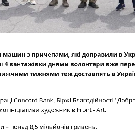
и машин з причепами, які доправили в Укр
ші 4 вантажівки днями волонтери вже пер
лижчими тижнями теж доставлять в Україн
праці Concord Bank, Біржі Благодійності "Добро
ї ініціативи художників Front - Art.
ки – понад 8,5 мільйонів гривень.