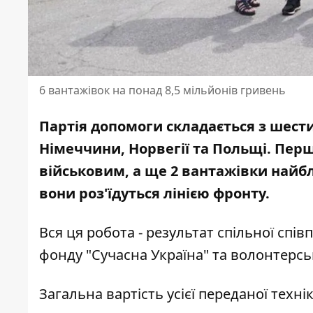
6 вантажівок на понад 8,5 мільйонів гривень
Партія допомоги складається з шест
Німеччини, Норвегії та Польщі. Пер
військовим, а ще 2 вантажівки найб
вони роз'їдуться лінією фронту.
Вся ця робота - результат спільної спів
фонду "Сучасна Україна" та волонтерсько
Загальна вартість усієї переданої техні