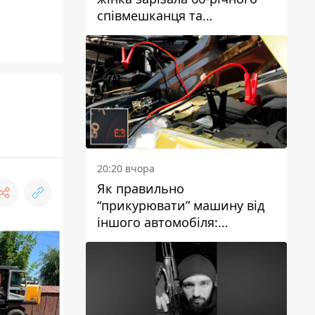
співмешканця та
намагалась обманути
поліцейських
20:20 вчора
Як правильно
“прикурювати” машину від
іншого автомобіля:
інструкція для водіїв