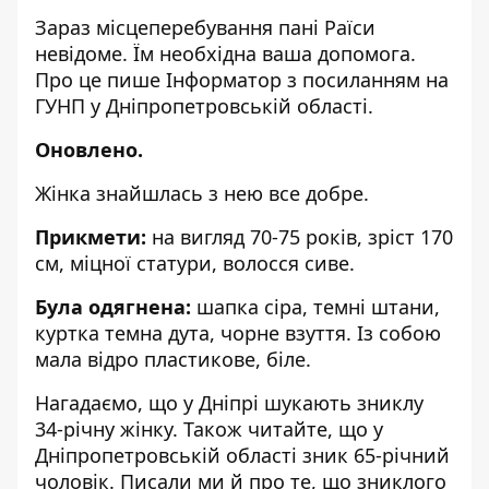
Зараз місцеперебування пані Раїси
невідоме. Їм необхідна ваша допомога.
Про це пише Інформатор
з посиланням на
ГУНП у Дніпропетровській області
.
Оновлено.
Жінка знайшлась з нею все добре.
Прикмети:
на вигляд 70-75 років, зріст 170
см, міцної статури, волосся сиве.
Була одягнена:
шапка сіра, темні штани,
куртка темна дута, чорне взуття. Із собою
мала відро пластикове, біле.
Нагадаємо, що
у Дніпрі
шукають зниклу
34-річну жінку
. Також читайте, що
у
Дніпропетровській області
зник 65-річний
чоловік
. Писали ми й про те, що зниклого