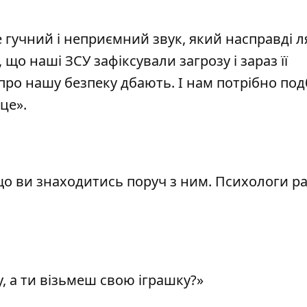
е гучний і неприємний звук, який насправді л
що наші ЗСУ зафіксували загрозу і зараз її
про нашу безпеку дбають. І нам потрібно по
це».
що ви знаходитись поруч з ним. Психологи р
у, а ти візьмеш свою іграшку?»