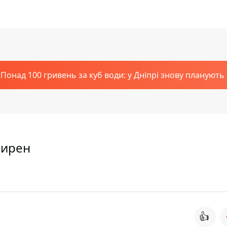
Понад 100 гривень за куб води: у Дніпрі знову планують
сирен
👍