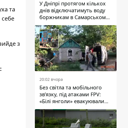
У Дніпрі протягом кількох
уха та
днів відключатимуть воду
боржникам в Самарському
 себе
районі: адреси
вийде з
:
20:02 вчора
Без світла та мобільного
зв’язку, під атаками FPV:
«Білі янголи» евакуювали
людей із Межівської
громади