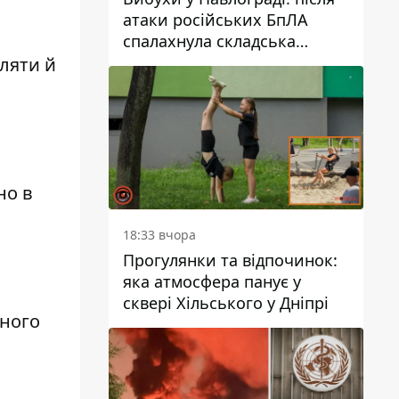
атаки російських БпЛА
спалахнула складська
будівля підприємства
уляти й
но в
18:33 вчора
Прогулянки та відпочинок:
яка атмосфера панує у
сквері Хільського у Дніпрі
пного