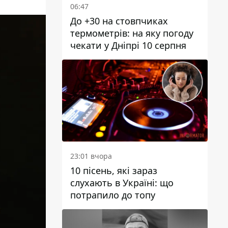
06:47
До +30 на стовпчиках
термометрів: на яку погоду
чекати у Дніпрі 10 серпня
23:01 вчора
10 пісень, які зараз
слухають в Україні: що
потрапило до топу