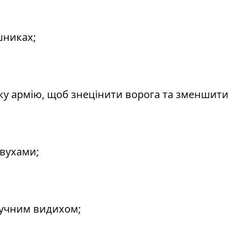
шниках;
у армію, щоб знецінити ворога та зменшити 
 вухами;
гучним видихом;