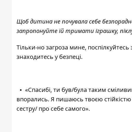
Щоб дитина не почувала себе безпорадн
запропонуйте їй тримати іграшку, пікл
Тільки-но загроза мине, поспілкуйтесь 
знаходитесь у безпеці.
«Спасибі, ти був/була таким сміливи
впорались. Я пишаюсь твоєю стійкістю
сестру/ про себе самого».