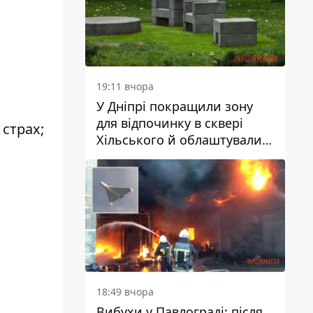
19:11 вчора
У Дніпрі покращили зону
для відпочинку в сквері
страх;
Хільського й облаштували
штучний газон
18:49 вчора
Вибухи у Павлограді: після