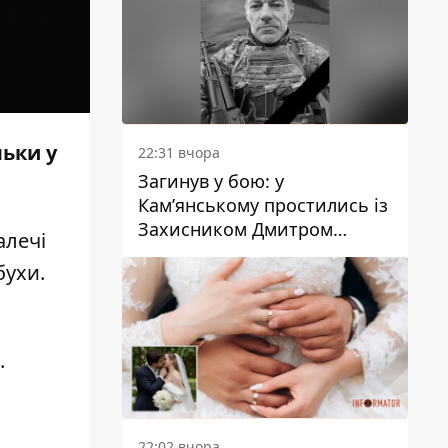
льки у
22:31 вчора
Загинув у бою: у
Кам’янському простились із
Захисником Дмитром
алечі
Кашубою
бухи.
.
22:02 вчора