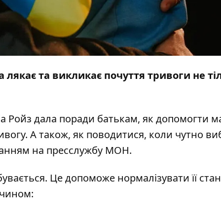
 лякає та викликає почуття тривоги не ті
а Ройз дала поради батькам, як допомогти м
вогу. А також, як поводитися, коли чутно ви
ланням на
пресслужбу
МОН.
бувається. Це допоможе нормалізувати її стан
 чином: