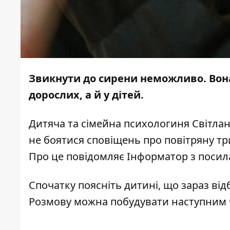
Звикнути до сирени неможливо. Вона
дорослих, а й у дітей.
Дитяча та сімейна психологиня Світлан
не боятися сповіщень про повітряну три
Про це повідомляє Інформатор з поси
Спочатку поясніть дитині, що зараз від
Розмову можна побудувати наступним