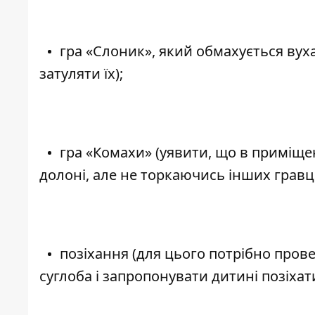
гра «Слоник», який обмахується вуха
затуляти їх);
гра «Комахи» (уявити, що в приміщен
долоні, але не торкаючись інших гравці
позіхання (для цього потрібно про
суглоба і запропонувати дитині позіхати