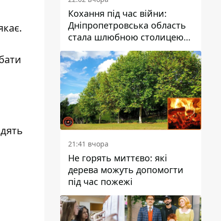
Кохання під час війни:
Дніпропетровська область
якає.
стала шлюбною столицею
України
дбати
адять
21:41 вчора
Не горять миттєво: які
дерева можуть допомогти
під час пожежі