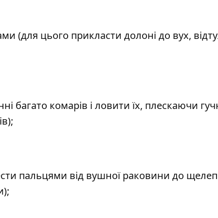
ми (для цього прикласти долоні до вух, відт
ні багато комарів і ловити їх, плескаючи гуч
в);
вести пальцями від вушної раковини до щеле
);