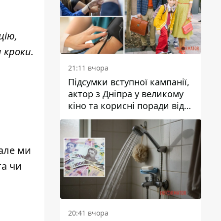
цію,
 кроки.
21:11 вчора
Підсумки вступної кампанії,
актор з Дніпра у великому
кіно та корисні поради від
Інформатора: топ добрих
новин тижня
 але ми
та чи
20:41 вчора