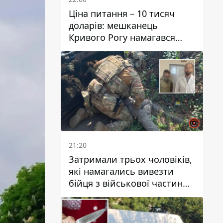
Ціна питання – 10 тисяч
доларів: мешканець
Кривого Рогу намагався
переправити чоловіка до
Словаччини
21:20
Затримали трьох чоловіків,
які намагались вивезти
бійця з військової частини
до Дніпра за 7 тисяч
доларів: серед них був лікар