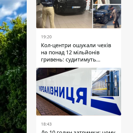
19:20
Кол-центри ошукали чехів
на понад 12 мільйонів
гривень: судитимуть
дніпрянина, який
організував
транснаціональну злочинну
організацію
18:43
До 10 годин затримки: чому