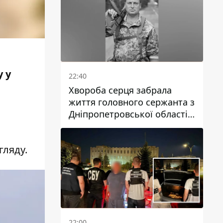
у у
22:40
Хвороба серця забрала
життя головного сержанта з
Дніпропетровської області
Юрія Свистуна
гляду.
22:00