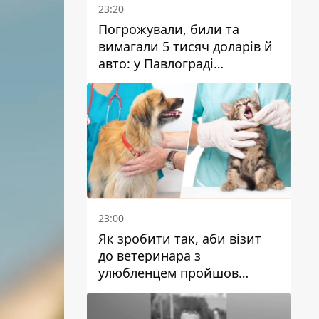
23:20
Погрожували, били та
вимагали 5 тисяч доларів й
авто: у Павлограді
затримали двох чоловіків
23:00
Як зробити так, аби візит
до ветеринара з
улюбленцем пройшов
спокійно: прості поради