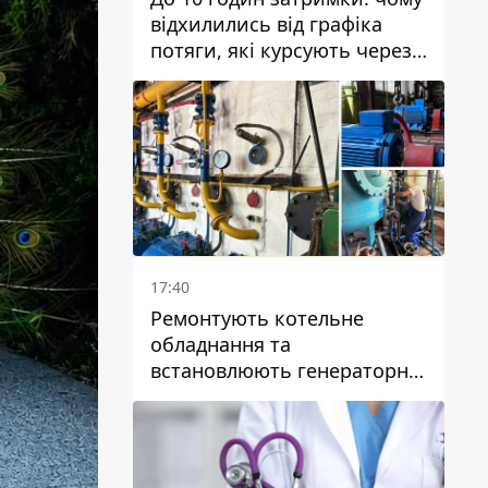
відхилились від графіка
потяги, які курсують через
Дніпро та область
17:40
Ремонтують котельне
обладнання та
встановлюють генераторні
установки: як у Дніпрі
готуються до
опалювального сезону