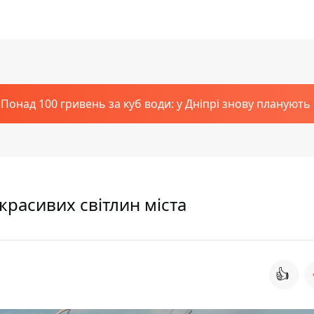
Понад 100 гривень за куб води: у Дніпрі знову планують
 красивих світлин міста
👍