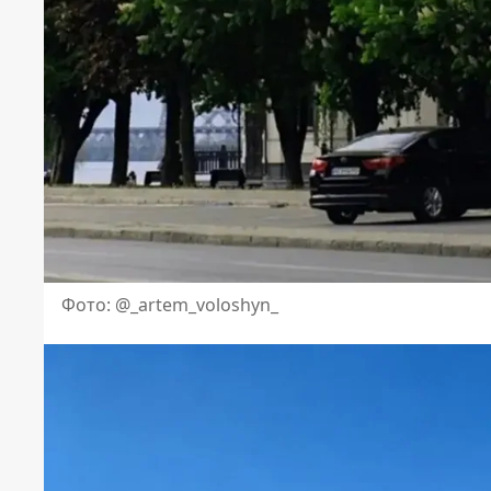
Фото: @_artem_voloshyn_