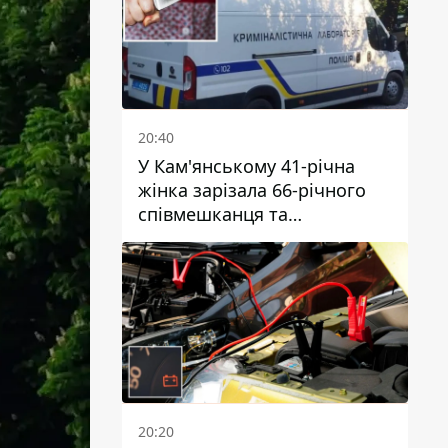
20:40
У Кам'янському 41-річна
жінка зарізала 66-річного
співмешканця та
намагалась обманути
поліцейських
20:20