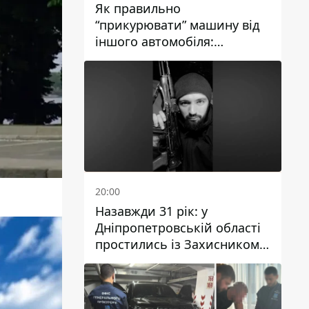
Як правильно
“прикурювати” машину від
іншого автомобіля:
інструкція для водіїв
20:00
Назавжди 31 рік: у
Дніпропетровській області
простились із Захисником
Олександром Рєпіним