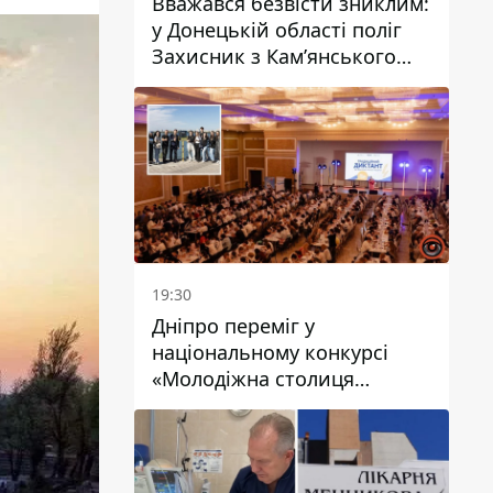
Вважався безвісти зниклим:
у Донецькій області поліг
Захисник з Кам’янського
Антон Красовський
19:30
Дніпро переміг у
національному конкурсі
«Молодіжна столиця
України – 2026»