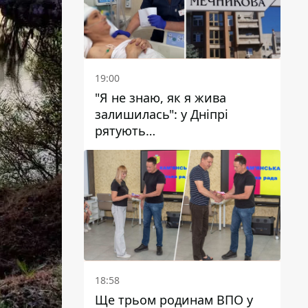
19:00
"Я не знаю, як я жива
залишилась": у Дніпрі
рятують
військовослужбовицю та
мати чотирьох дітей, яку
поранив КАБ
18:58
Ще трьом родинам ВПО у