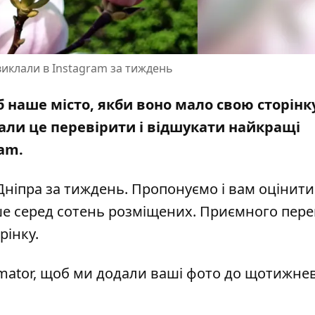
 виклали в Instagram за тиждень
б наше місто, якби воно мало свою сторінк
али це перевірити і відшукати найкращі
ram.
Дніпра за тиждень. Пропонуємо і вам оцінити
ше серед сотень розміщених. Приємного пере
рінку
.
rmator, щоб ми додали ваші фото до щотижнев