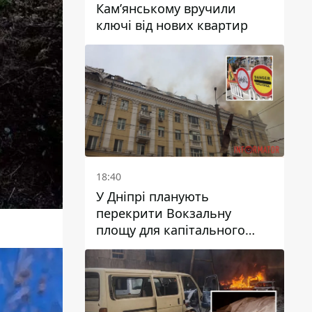
Кам’янському вручили
ключі від нових квартир
18:40
У Дніпрі планують
перекрити Вокзальну
площу для капітального
ремонту будинку, в який
влучила ворожа ракета: які
терміни