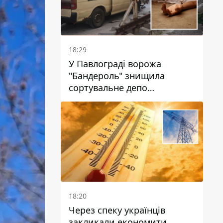
18:29
У Павлограді ворожа
"Бандероль" знищила
сортувальне депо
"Укрпошти" та вбила двох
працівниць
18:20
Через спеку українців
закликали економити