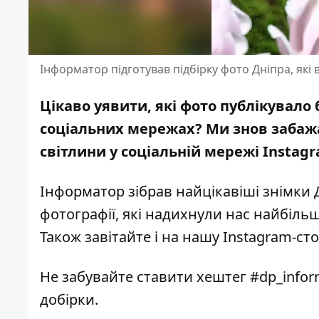
Інформатор підготував підбірку фото Дніпра, які
Цікаво уявити, які фото публікувало 
соціальних мережах? Ми знов забаж
світлини у соціальній мережі Instag
Інформатор зібрав найцікавіші знімки 
фотографії, які надихнули нас найбіль
Також завітайте і на нашу
Instagram-сто
Не забувайте ставити хештег #dp_info
добірки.