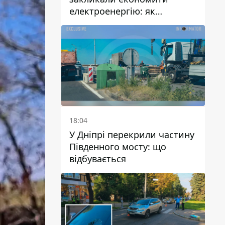
електроенергію: як
уникнути перевантаження
мереж
18:04
У Дніпрі перекрили частину
Південного мосту: що
відбувається