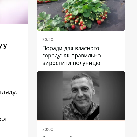
20:20
у у
Поради для власного
городу: як правильно
виростити полуницю
гляду.
ої
20:00