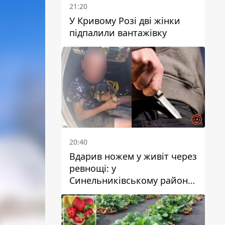
21:20
У Кривому Розі дві жінки
підпалили вантажівку
20:40
Вдарив ножем у живіт через
ревнощі: у
Синельниківському районі
затримали 49-річного
чоловіка за вбивство