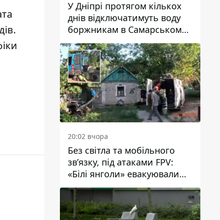
У Дніпрі протягом кількох
ата
днів відключатимуть воду
дів
.
боржникам в Самарському
районі: адреси
фіки
20:02 вчора
Без світла та мобільного
зв’язку, під атаками FPV:
«Білі янголи» евакуювали
людей із Межівської
громади