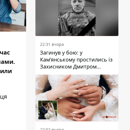
22:31 вчора
 час
Загинув у бою: у
Кам’янському простились із
мами.
Захисником Дмитром
дили
Кашубою
сця
22:02 вчора