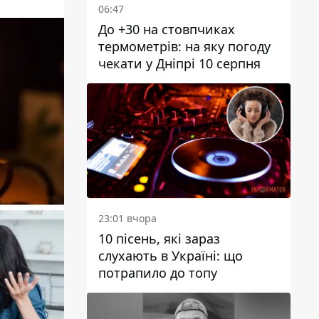
06:47
До +30 на стовпчиках
термометрів: на яку погоду
чекати у Дніпрі 10 серпня
23:01 вчора
10 пісень, які зараз
слухають в Україні: що
потрапило до топу