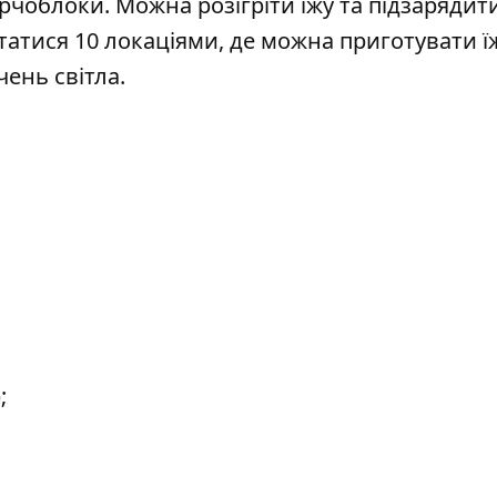
рчоблоки. Можна розігріти їжу та підзарядит
татися 10 локаціями, де можна приготувати ї
чень світла.
;