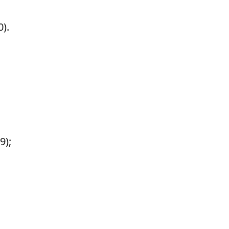
0).
9);