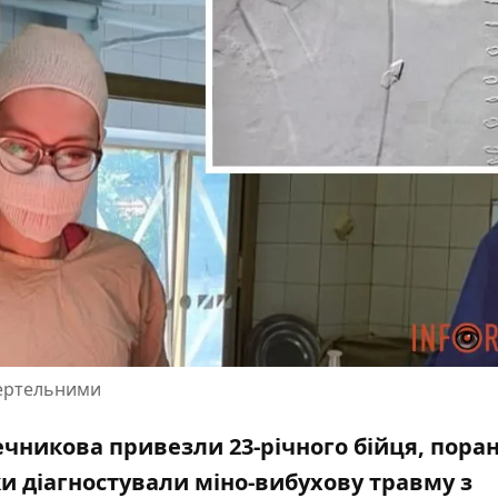
смертельними
Мечникова привезли 23-річного бійця, пора
ки діагностували міно-вибухову травму з