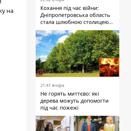
и
Кохання під час війни:
жу на
Дніпропетровська область
стала шлюбною столицею
України
21:41 вчора
Не горять миттєво: які
дерева можуть допомогти
під час пожежі