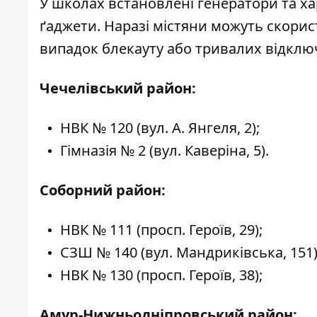
У школах встановлені генератори та ха
ґаджети. Наразі містяни можуть скорис
випадок блекауту або тривалих відклю
Чечелівський район:
НВК № 120 (вул. А. Янгеля, 2);
Гімназія № 2 (вул. Каверіна, 5).
Соборний район:
НВК № 111 (просп. Героїв, 29);
СЗШ № 140 (вул. Мандриківська, 151)
НВК № 130 (просп. Героїв, 38);
Амур-Нижньодніпровський район: