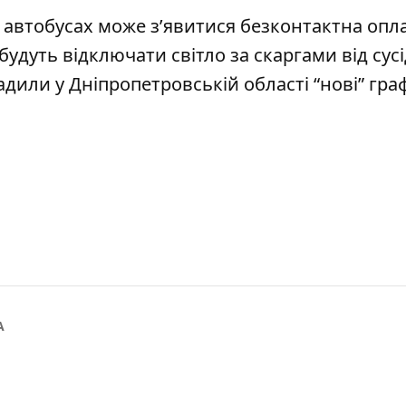
х автобусах може
з’явитися безконтактна опл
 будуть відключати світло
за скаргами від сусі
адили у Дніпропетровській області
“нові” гра
А