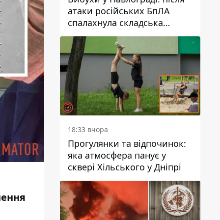
атаки російських БпЛА
спалахнула складська
будівля підприємства
18:33 вчора
Прогулянки та відпочинок:
яка атмосфера панує у
сквері Хільського у Дніпрі
нення