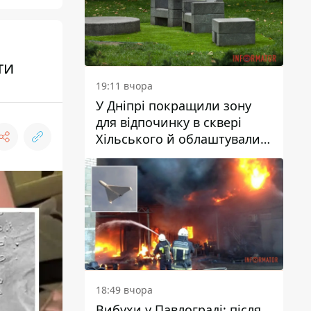
ти
19:11 вчора
У Дніпрі покращили зону
для відпочинку в сквері
Хільського й облаштували
штучний газон
18:49 вчора
Вибухи у Павлограді: після