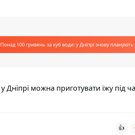
Понад 100 гривень за куб води: у Дніпрі знову планують
у Дніпрі можна приготувати їжу під ч
👍