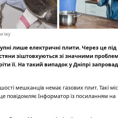
и їжу
упні лише електричні плити. Через це під
істяни зіштовхуються зі значними пробле
іти її. На такий випадок у Дніпрі
запрова
ьшості мешканців немає газових плит. Такі мі
 це повідомляє Інформатор із
посиланням
на