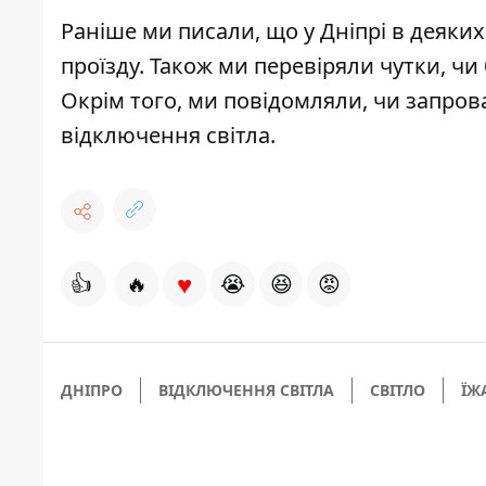
Раніше ми писали, що у Дніпрі в деяки
проїзду
. Також ми перевіряли чутки, чи
Окрім того, ми повідомляли, чи запров
відключення світла
.
♥
👍
🔥
😭
😆
😡
ДНІПРО
ВІДКЛЮЧЕННЯ СВІТЛА
СВІТЛО
ЇЖ