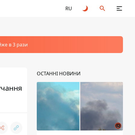
RU
йже в 3 рази
ОСТАННІ НОВИНИ
лучання