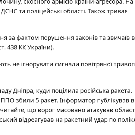
лочину, скоєного армією країни-агресора. На 
СНС та поліцейські області. Також триває
ня за фактом порушення законів та звичаїв в
. 438 КК України).
ють не ігнорувати сигнали повітряної тривог
аду Дніпра,
куди поцілила російська ракета
.
 ППО збили 5 ракет
. Інформатор публікував
в
 читайте, що ворог
масовано атакував облас
ський відреагував на ракетний удар
по полікл