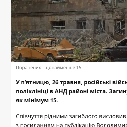
Поранених - щонайменше 15
У п’ятницю, 26 травня, російські вій
поліклініці в АНД районі
міста. Заги
як мінімум 15.
Співчуття рідними загиблого висловив
з посиланням на публікацію Володими