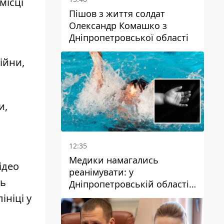
місці
Пішов з життя солдат
Олександр Комашко з
Дніпропетровської області
ійни,
и,
12:35
Медики намагались
ідео
реанімувати: у
ть
Дніпропетровській області
дворічний хлопчик потонув
ініці у
у басейні