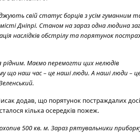
джують свій статус борців з усім гуманним т
в місті Дніпрі. Станом на зараз одна людина за
ідація наслідків обстрілу та порятунок постра
я рідним. Маємо перемогти цих нелюдів
 що наш час – це наші люди. А наші люди – ц
 Зеленський.
Лисак додав, що порятунок постраждалих
дос
 сталося кілька осередків пожеж.
нь охопив 500 кв. м. Зараз рятувальники прибо