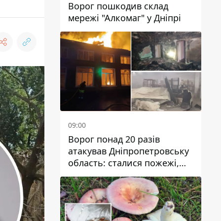
Ворог пошкодив склад
мережі "Алкомаг" у Дніпрі
09:00
Ворог понад 20 разів
атакував Дніпропетровську
область: сталися пожежі,
постраждали будинки,
інфраструктура та авто