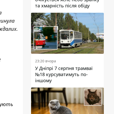
та хмарність після обіду
а
гинула
ждалих.
е
23:20 вчора
У Дніпрі 7 серпня трамваї
№18 курсуватимуть по-
іншому
і
ркують