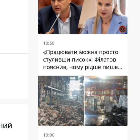
10:50
«Працювати можна просто
стуливши писок»: Філатов
пояснив, чому рідше пише у
соцмережах та
розкритикував медійність
чиновників
тний
10:00