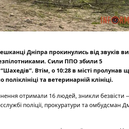
мешканці Дніпра прокинулись від звуків ви
езпілотниками.
Сили ППО збили 5
 “Шахедів”. Втім, о 10:28 в місті пролунав 
о поліклініці
та ветеринарній клініці.
анення отримали 16 людей, зникли безвісти —
сслужбі поліції
,
прокуратури
та
омбудсман Д