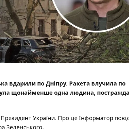
ська вдарили по Дніпру. Ракета
влучила по
нула щонайменше одна людина, постражда
 Президент України. Про це Інформатор пові
ра Зеленського
.