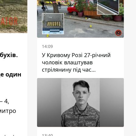
14:09
бухів.
У Кривому Розі 27-річний
чоловік влаштував
стрілянину під час
ще один
конфлікту: є поранений
 4,
митро
13:40