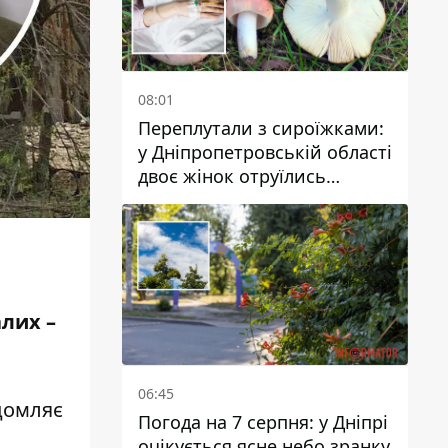
08:01
Переплутали з сироїжками:
у Дніпропетровській області
двоє жінок отруїлись
грибами
лих –
06:45
домляє
Погода на 7 серпня: у Дніпрі
очікується ясне небо зранку