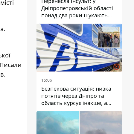
Перенесла інсульт: у
місті
Дніпропетровській області
понад два роки шукають
зниклу жінку
а.
ької
 Писали
ов
.
15:06
Безпекова ситуація: низка
потягів через Дніпро та
область курсує інакше, а
частину шляху замінили
автобусами та
електричками