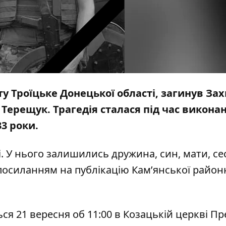
ту Троїцьке Донецької області, загинув За
 Терещук. Трагедія сталася
під час
викона
3 роки.
. У нього залишились дружина, син, мати, се
 посиланням на
публікацію
Кам’янської район
ся 21 вересня об 11:00 в Козацькій церкві Пр