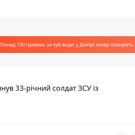
Понад 100 гривень за куб води: у Дніпрі знову планують
нув 33-річний солдат ЗСУ із