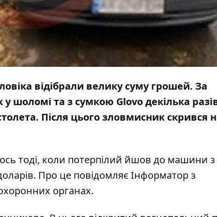
оловіка відібрали велику суму грошей. За
 шоломі та з сумкою Glovo декілька разів
столета
. Після цього зловмисник скрився н
ось тоді, коли потерпілий йшов до машини з
ч доларів. Про це повідомляє Інформатор з
охоронних органах.