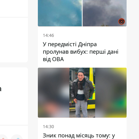
14:46
У передмісті Дніпра
пролунав вибух: перші дані
від ОВА
а
14:30
Зник понад місяць тому: у