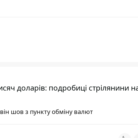
тисяч доларів: подробиці стрілянини н
и він шов з пункту обміну валют