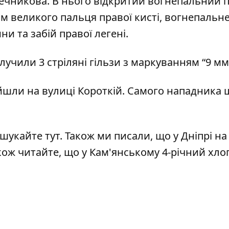
ечникова. В нього відкритий вогнепальний 
лом великого пальця правої кисті, вогнепальн
и та забій правої легені.
лучили 3 стріляні гільзи з маркуванням “9 мм
шли на вулиці Короткій. Самого нападника 
 шукайте
тут
. Також ми писали, що у Дніпрі на
акож читайте, що у Кам'янському 4-річний хл