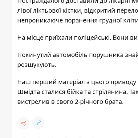
Постраждалого доставили до лікарні М
лівої ліктьової кістки, відкритий пере
непроникаюче поранення грудної клітин
На місце приїхали поліцейські. Вони ви
Покинутий автомобіль порушника знай
розшукують.
Наш перший матеріал з цього приводу
Шмідта
сталися бійка та стрілянина
. Т
вистрелив в свого 2-річного брата
.