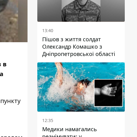
13:40
Пішов з життя солдат
Олександр Комашко з
Дніпропетровської області
 в
а
 пункту
12:35
Медики намагались
реанімувати: у