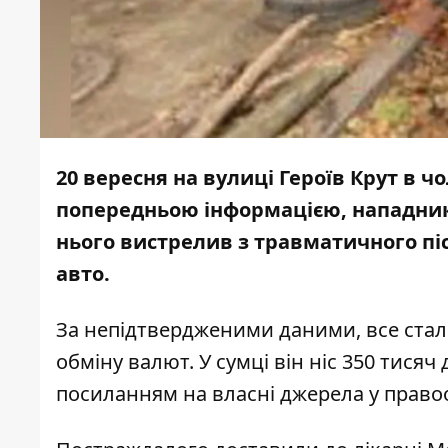
20 вересня на вулиці Героїв Крут в ч
попередньою інформацією, нападник у
нього
вистрелив з травматичного пі
авто.
За непідтвердженими даними, все стал
обміну валют. У сумці він ніс 350 тися
посиланням на власні джерела у право