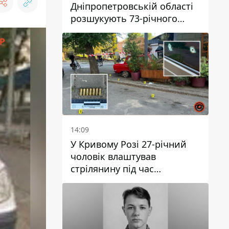
Дніпропетровській області
розшукують 73-річного
чоловіка
14:09
У Кривому Розі 27-річний
чоловік влаштував
стрілянину під час
конфлікту: є поранений