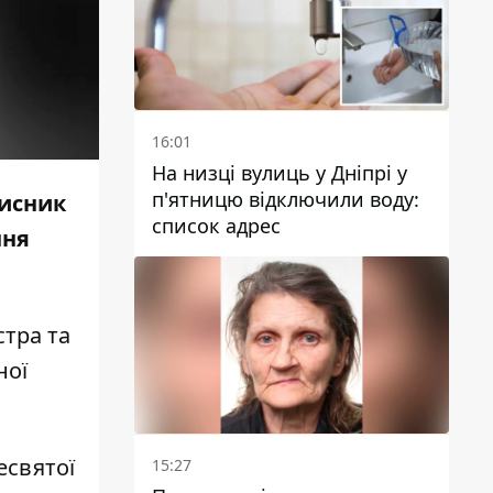
16:01
На низці вулиць у Дніпрі у
п'ятницю відключили воду:
хисник
список адрес
ння
стра та
ної
есвятої
15:27