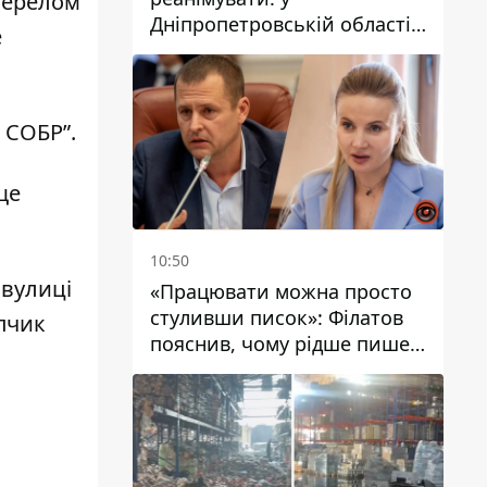
перелом
Дніпропетровській області
е
дворічний хлопчик потонув
у басейні
 СОБР”.
ще
10:50
 вулиці
«Працювати можна просто
стуливши писок»: Філатов
опчик
пояснив, чому рідше пише у
соцмережах та
розкритикував медійність
чиновників