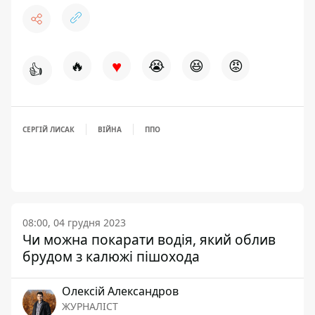
♥
🔥
😭
😆
😡
👍
СЕРГІЙ ЛИСАК
ВІЙНА
ППО
08:00, 04 грудня 2023
Чи можна покарати водія, який облив
брудом з калюжі пішохода
Олексій Александров
ЖУРНАЛІСТ