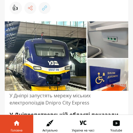
👍
У Дніпрі запустять мережу міських
електропоїздів Dnipro City Express
У Дніпропетровській області показали
другу оновлену електричку. Невдовзі
вона перевозитиме своїх перших
Головна
Актуально
Україна на часі
Youtube