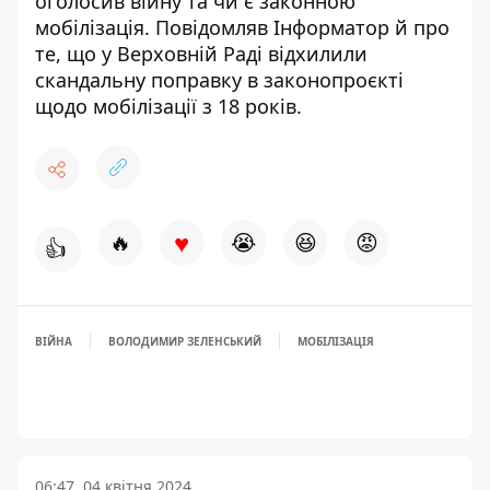
оголосив війну
та чи є законною
мобілізація. Повідомляв Інформатор й про
те, що у Верховній Раді
відхилили
скандальну поправку
в законопроєкті
щодо мобілізації з 18 років.
♥
🔥
😭
😆
😡
👍
ВІЙНА
ВОЛОДИМИР ЗЕЛЕНСЬКИЙ
МОБІЛІЗАЦІЯ
06:47, 04 квітня 2024