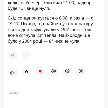
«плюс». Увечері, близько 21:00, надворі
буде 13° вище нуля.
Схід сонця очікується о 6:08, а захід — о
19:17. Цікаво, що найвищу температуру
цього дня зафіксували у 1951 році. Тоді
вона сягнула 23° тепла. Найхолодніше
було у 2004 році — 8° нижче нуля.
♥
🔥
😭
😆
😡
👍
ПОГОДА