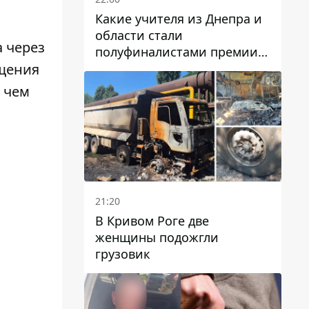
Какие учителя из Днепра и
области стали
 через
полуфиналистами премии
Global Teacher Prize Ukraine
ещения
2026
 чем
21:20
В Кривом Роге две
женщины подожгли
грузовик