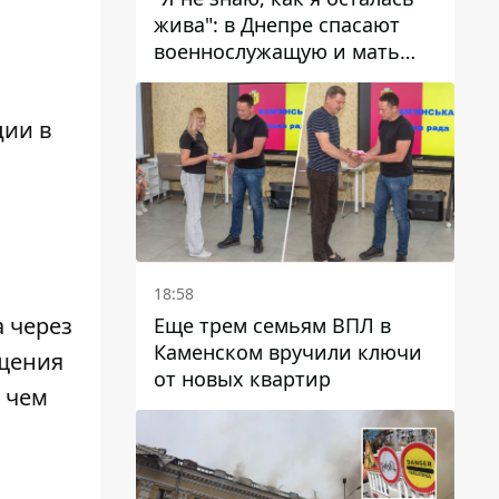
жива": в Днепре спасают
военнослужащую и мать
четверых детей, которую
ранил КАБ
ции в
18:58
 через
Еще трем семьям ВПЛ в
Каменском вручили ключи
ещения
от новых квартир
 чем