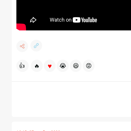
♥
👍
🔥
😭
😆
😡