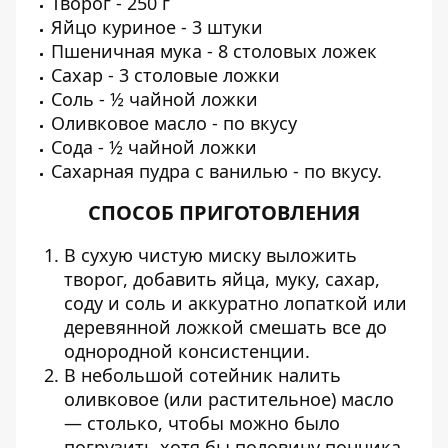
Творог -
250 г
Яйцо куриное -
3 штуки
Пшеничная мука -
8 столовых ложек
Сахар -
3 столовые ложки
Соль -
½ чайной ложки
Оливковое масло -
по вкусу
Сода -
½ чайной ложки
Сахарная пудра с ванилью -
по вкусу.
СПОСОБ ПРИГОТОВЛЕНИЯ
В сухую чистую миску выложить
творог, добавить яйца, муку, сахар,
соду и соль и аккуратно лопаткой или
деревянной ложкой смешать все до
однородной консистенции.
В небольшой сотейник налить
оливковое (или растительное) масло
— столько, чтобы можно было
погрузить хотя бы половину пончика.