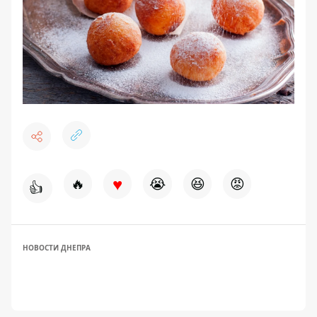
♥
🔥
😭
😆
😡
👍
НОВОСТИ ДНЕПРА