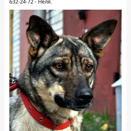
632-24-72 - Неля.