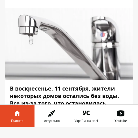
В воскресенье, 11 сентября, жители
некоторых домов остались без воды.
Все из-за того, что остановилась
насосная станция на улице Кожемяки.
Главная
Актуально
Україна на часі
Youtube
Об этом сообщает Информатор со
ссылкой
Информатор в
Скачать
на
публикацию
КП Днепроводоканал. Так,