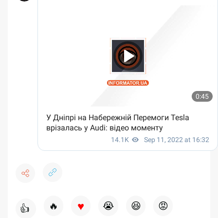
♥
🔥
😭
😆
😡
👍