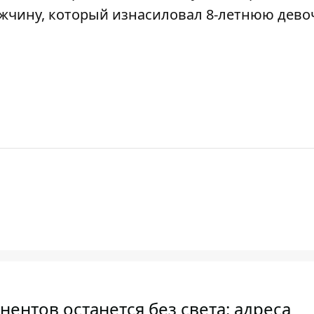
ужчину, который изнасиловал 8-летнюю девоч
ентов останется без света: адреса