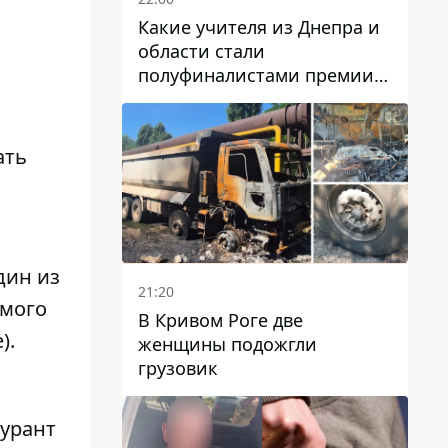
Какие учителя из Днепра и
области стали
полуфиналистами премии
Global Teacher Prize Ukraine
2026
ать
дин из
21:20
емого
В Кривом Роге две
).
женщины подожгли
грузовик
урант