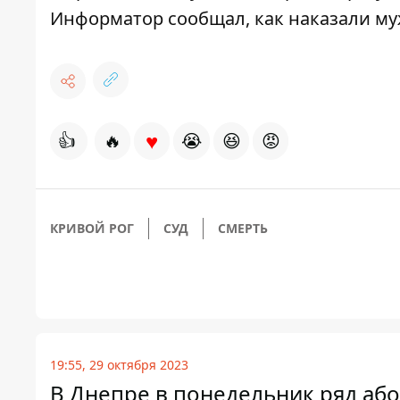
Информатор сообщал,
как наказали м
♥
👍
🔥
😭
😆
😡
КРИВОЙ РОГ
СУД
СМЕРТЬ
19:55, 29 октября 2023
В Днепре в понедельник ряд абон