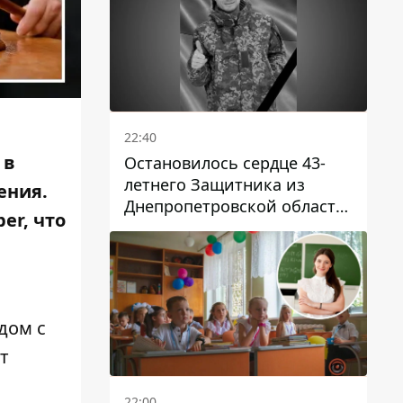
22:40
 в
Остановилось сердце 43-
летнего Защитника из
ения.
Днепропетровской области
er, что
Евгения Зинченко
л
дом с
т
22:00