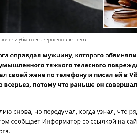
л жене и убил несовершеннолетнего
ога оправдал мужчину, которого обвиняли
умышленного тяжкого телесного поврежд
ал своей жене
по телефону и писал ей в Vib
 всерьез, потому что раньше он соверша
ию снова, но передумал, когда узнал, что ря
том сообщает Информатор со ссылкой на
сай
ога.