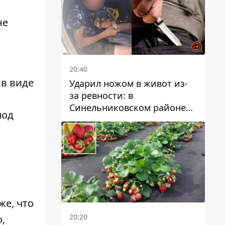
не
20:40
 в виде
Ударил ножом в живот из-
за ревности: в
Синельниковском районе
под
задержали 49-летнего
мужчину за убийство
же, что
20:20
,