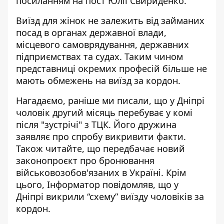
посиланням на
пост Юлїї Свириденко
.
Виїзд для жінок не залежить від займаних
посад в органах державної влади,
місцевого самоврядування, державних
підприємствах та судах. Таким чином
представниці окремих професій більше не
мають обмежень на виїзд за кордон.
Нагадаємо, раніше ми писали, що
у Дніпрі
чоловік другий місяць перебуває у комі
після "зустрічі" з ТЦК
. Його дружина
заявляє про спробу викривити факти.
Також читайте, що
передбачає новий
законопроєкт про бронювання
військовозобов'язаних в Україні
. Крім
цього, Інформатор повідомляв, що
у
Дніпрі викрили “схему” виїзду чоловіків за
кордон
.