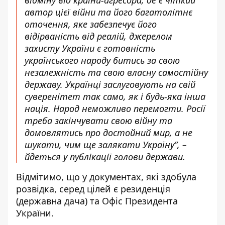
відміну від країни-агресора, де є чіткий
автор цієї війни та його багатолітнє
оточення, яке забезпечує його
відірваність від реалій, джерелом
захисту України є готовність
українського народу битись за свою
незалежність та свою власну самостійну
державу. Українці заслуговують на свій
суверенітет так само, як і будь-яка інша
нація. Народ неможливо перемогти. Росії
треба закінчувати свою війну та
домовлятись про достойний мир, а не
шукати, чим ще залякати Україну”, –
йдеться у публікації голови держави.
Відмітимо, що у документах, які здобула
розвідка, серед цілей є резиденція
(державна дача) та Офіс Президента
України.