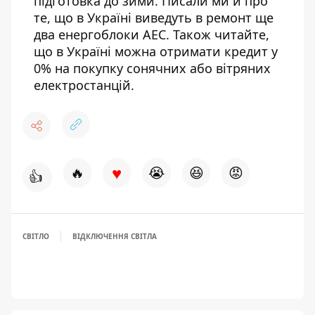
підготовка до зими
. Писали ми й про
те, що в Україні
виведуть в ремонт ще
два енергоблоки АЕС
. Також читайте,
що в Україні можна отримати
кредит у
0% на покупку сонячних або вітряних
електростанцій
.
♥
🔥
😭
😆
😡
👍
СВІТЛО
ВІДКЛЮЧЕННЯ СВІТЛА