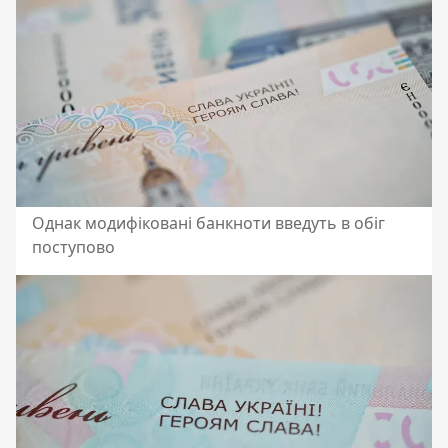
Однак модифіковані банкноти введуть в обіг
поступово