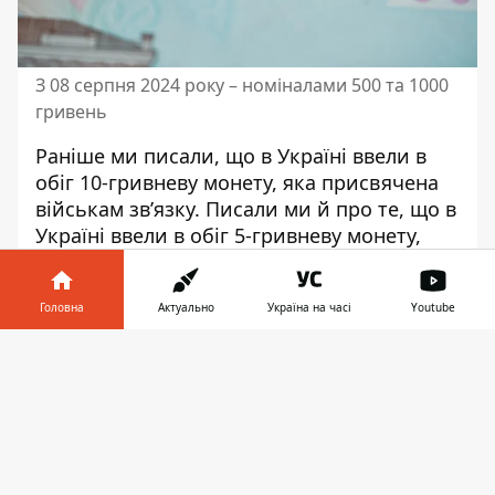
З 08 серпня 2024 року – номіналами 500 та 1000
гривень
Раніше ми писали, що
в Україні
ввели в
обіг 10-гривневу монету
, яка присвячена
військам зв’язку. Писали ми й про те, що
в
Україні ввели в обіг
5-гривневу монету,
присвячену лікарям
. Також читайте, що в
Україні ввели в обіг
5-гривневу монету,
Головна
Актуально
Україна на часі
Youtube
присвячену БпАК “Лелека-100”
.
Інформатор у
Завантажити
телефоні
👉
♥
🔥
😭
😆
😡
👍