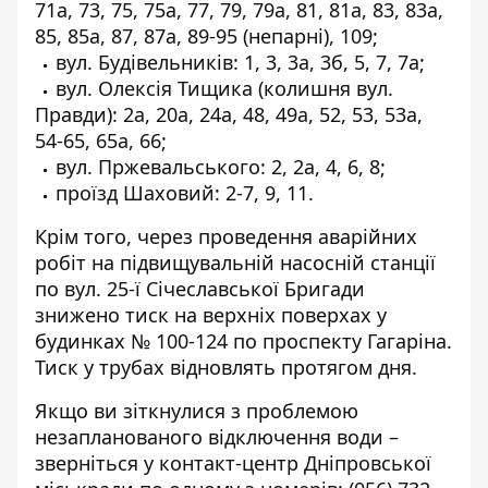
71а, 73, 75, 75а, 77, 79, 79а, 81, 81а, 83, 83а,
85, 85а, 87, 87а, 89-95 (непарні), 109;
вул. Будівельників: 1, 3, 3а, 3б, 5, 7, 7а;
вул. Олексія Тищика (колишня вул.
Правди): 2а, 20а, 24а, 48, 49а, 52, 53, 53а,
54-65, 65а, 66;
вул. Пржевальського: 2, 2а, 4, 6, 8;
проїзд Шаховий: 2-7, 9, 11.
Крім того, через проведення аварійних
робіт на підвищувальній насосній станції
по вул. 25-ї Січеславської Бригади
знижено тиск на верхніх поверхах у
будинках № 100-124 по проспекту Гагаріна.
Тиск у трубах відновлять протягом дня.
Якщо ви зіткнулися з проблемою
незапланованого відключення води –
зверніться у контакт-центр Дніпровської