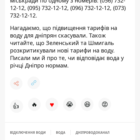
міськради по одному з номерів:
(056) 732-
12-12
,
(095) 732-12-12
,
(096) 732-12-12
,
(073)
732-12-12
.
Нагадаємо, що
підвищення тарифів на
воду
для дніпрян скасували. Також
читайте, що Зеленський та Шмигаль
розкритикували нові тарифи на воду
.
Писали ми й про те, чи відповідає
вода у
річці Дніпро нормам
.
♥
🔥
😭
😆
😡
👍
ВІДКЛЮЧЕННЯ ВОДИ
ВОДА
ДНІПРОВОДОКАНАЛ