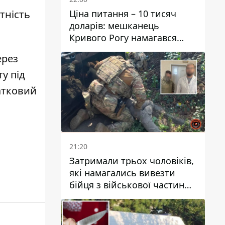
Ціна питання – 10 тисяч
тність
доларів: мешканець
Кривого Рогу намагався
переправити чоловіка до
ерез
Словаччини
у під
атковий
21:20
Затримали трьох чоловіків,
які намагались вивезти
бійця з військової частини
до Дніпра за 7 тисяч
доларів: серед них був лікар