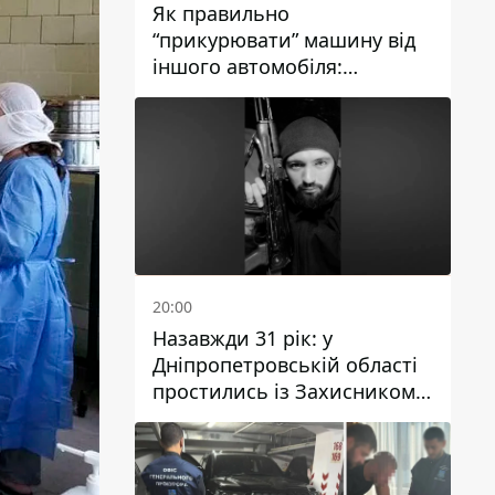
Як правильно
“прикурювати” машину від
іншого автомобіля:
інструкція для водіїв
20:00
Назавжди 31 рік: у
Дніпропетровській області
простились із Захисником
Олександром Рєпіним