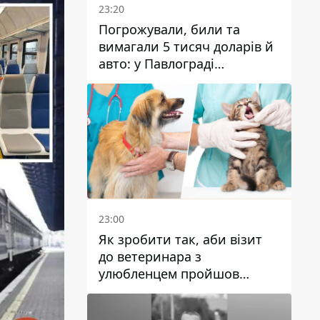
23:20
Погрожували, били та
вимагали 5 тисяч доларів й
авто: у Павлограді
затримали двох чоловіків
23:00
Як зробити так, аби візит
до ветеринара з
улюбленцем пройшов
спокійно: прості поради