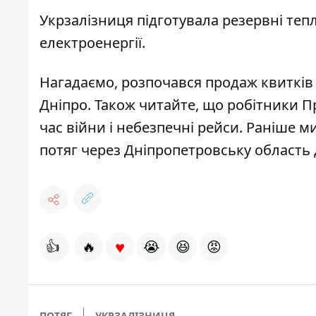
Укрзалізниця підготувала резервні тепл
електроенергії.
Нагадаємо, розпочався продаж квитків 
Дніпро
. Також читайте, що
робітники Пр
час війни і небезпечні рейси
. Раніше м
потяг через Дніпропетровську область 
♥
👍
🔥
😭
😆
😡
ПОТЯГ
УКРЗАЛІЗНИЦЯ