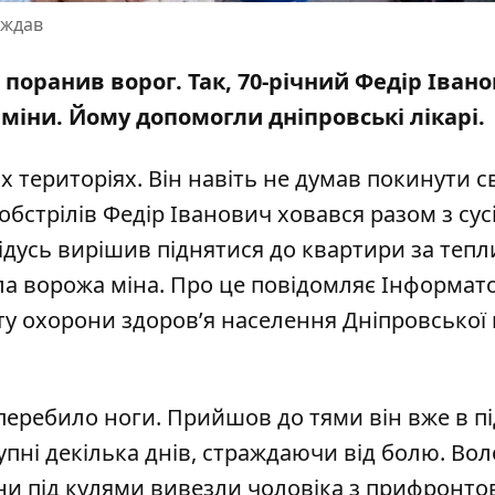
аждав
 поранив ворог. Так, 70-річний Федір Іван
 міни
. Йому допомогли дніпровські лікарі.
 територіях. Він навіть не думав покинути с
 обстрілів Федір Іванович ховався разом з сус
Дідусь вирішив піднятися до квартири за теп
ла ворожа міна. Про це повідомляє Інформато
у охорони здоров’я населення Дніпровської 
ребило ноги. Прийшов до тями він вже в під
тупні декілька днів, страждаючи від болю. Во
и під кулями вивезли чоловіка з прифронто