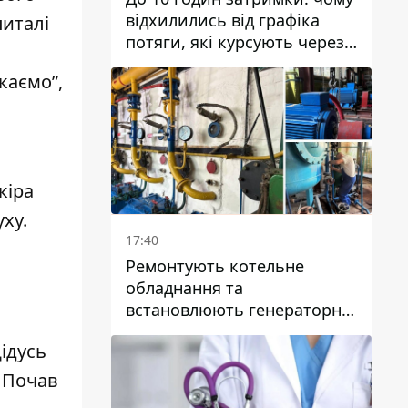
відхилились від графіка
питалі
потяги, які курсують через
Дніпро та область
каємо”,
кіра
ху.
17:40
Ремонтують котельне
обладнання та
встановлюють генераторні
установки: як у Дніпрі
ідусь
готуються до
опалювального сезону
. Почав