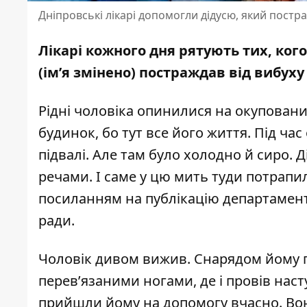
Дніпровські лікарі допомогли дідусю, який постр
Лікарі кожного дня рятують тих, кого
(ім’я змінено) постраждав
від вибуху
Рідні чоловіка опинилися на окупованих
будинок, бо тут все його життя. Під час
підвалі. Але там було холодно й сиро. 
речами. І саме у цю мить туди потрапи
посиланням на
публікацію
департамент
ради.
Чоловік дивом вижив. Снарядом йому пе
перев’язаними ногами, де і провів нас
прийшли йому на допомогу вчасно. Вон