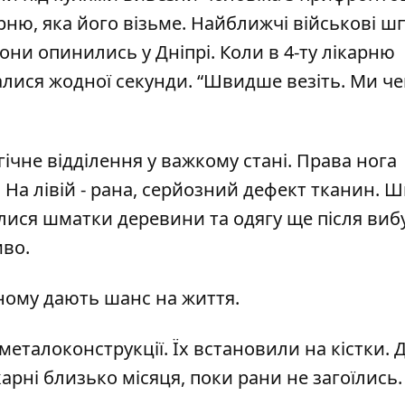
арню, яка його візьме. Найближчі військові ш
они опинились у Дніпрі. Коли в 4-ту лікарню
лися жодної секунди. “Швидше везіть. Ми че
ічне відділення у важкому стані. Права нога
 На лівій - рана, серйозний дефект тканин. Ш
лися шматки деревини та одягу ще після вибу
иво.
жному дають шанс на життя.
талоконструкції. Їх встановили на кістки. Д
лікарні близько місяця, поки рани не загоїлись