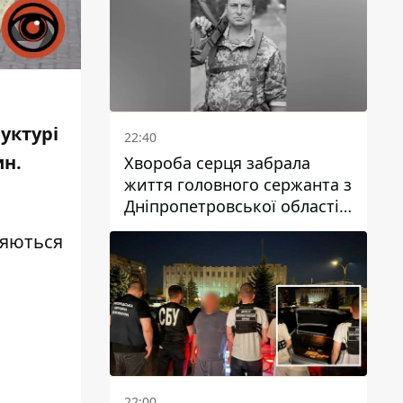
уктурі
22:40
ин.
Хвороба серця забрала
життя головного сержанта з
Дніпропетровської області
Юрія Свистуна
ляються
22:00