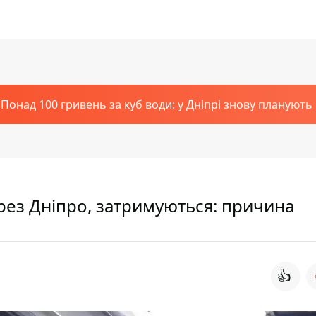
Понад 100 гривень за куб води: у Дніпрі знову планують
через Дніпро, затримуються: причина
👍