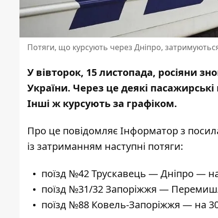
Потяги, що курсують через Дніпро, затримуютьс
У вівторок, 15 листопада, росіяни з
України. Через це деякі
пасажирські 
Інші ж курсують за графіком.
Про це повідомляє Інформатор з поси
із затриманням наступні потяги:
поїзд №42 Трускавець — Дніпро — на
поїзд №31/32 Запоріжжя — Перемиш
поїзд №88 Ковель-Запоріжжя — на 3