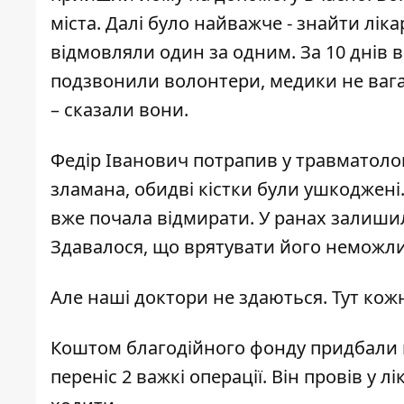
міста. Далі було найважче - знайти лік
відмовляли один за одним. За 10 днів в
подзвонили волонтери, медики не вага
– сказали вони.
Федір Іванович потрапив у травматолог
зламана, обидві кістки були ушкоджені.
вже почала відмирати. У ранах залиши
Здавалося, що врятувати його неможл
Але наші доктори не здаються. Тут ко
Коштом благодійного фонду придбали ме
переніс 2 важкі операції. Він провів у 