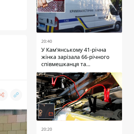
20:40
У Кам'янському 41-річна
жінка зарізала 66-річного
співмешканця та
намагалась обманути
поліцейських
20:20