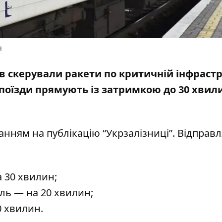
я
нов скерували ракети по критичній інфрастр
поїзди
прямують із затримкою до 30 хвил
ланням
на публікацію
“Укрзалізниці”. Відправ
 30 хвилин;
ль — на 20 хвилин;
0 хвилин.